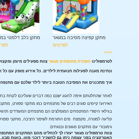
מגלשה במגאר
מתקן קפיצה מסיבה במגאר
מתקן כלב דלמטי במ
לפרטים
לפרטים
לפרט
<<<
לטרמפולינו
השכרת מתנפחים מגאר
צוות מפעילים מיומן ומקצו
ונתינת מענה לפעילות תנועתית לילדים. כל אירוע מופק עם כל 
איך מתכננים את המסיבה הטובה ביותר לילד שלכם עם מתנפח
לאחר שהחלטתם איפה לחגוג ישנם כמה דברים שעליכם לקחת בחשבו
האירוע!
קיימים סוגים רבים של מתנפחים כמו מתקני ספורט, מתקני
בגילאי היסודי המתנפחים המומלצים הם מתנפחים המעודדים תרגול
קליעה למטרה, מקפצת מים התורמת לשיפור היציבה, מתקני ספורט
גימובורי עם מתקנים מגוונים ובטוחים.
צוות טרמפולינו מגאר יעזרו לך להחליט מהם המתקנים המתנפח
האטרקציה בפני עצמה ניתן גם להשכיר דוכני מזון, בועות סבון