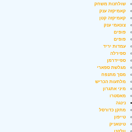
שולחנות משחק
קאמיקזה ענק
קאמיקזה קטן
צונאמי ענק
פופים
פופים
עמדות יריד
ספירלה
ספיידרמן
מגלשת ספארי
מסך מתנפח
מלתעות הכריש
מיני אתגרון
מאסטרו
נינגה
מתקן כדורסל
טייפון
טיטאניק
וולקנו