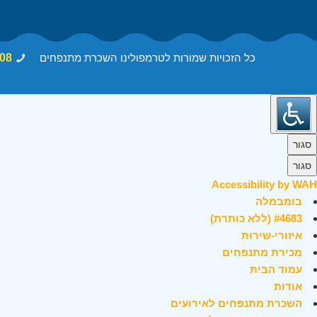
כל הזכויות שמורות לטרמפולינו השכרת מתנפחים
08
סגור
סגור
Accessibility by WAH
בומבמלה
#4683 (ללא כותרת)
איזורי-שירות
מכירת מתנפחים
עמוד הבית
אודות
השכרת מתנפחים לאירועים