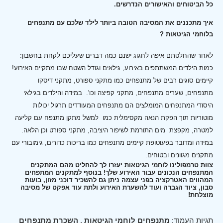
כל הביטוחים והאישורים הנדרשים.
איך מתכננים את המסיבה הטובה ביותר לילד שלכם עם מתנפחים
בלוחמי הגיטאות ?
לאחר שהחלטתם איפה לחגוג ישנם כמה דברים שעליכם לקחת בחשבון:
כמות הילדים המשתתפים באירוע, גילאים וגודל השטח שבו מתקיים האירוע!
קיימים סוגים רבים של מתנפחים כמו מתקני ספורט, מתקני דיסקו
מתנפחים, שערים מתנפחים, מתקני קפיצה וכו'.
במידה והילדים בגילאי
היסודי המתנפחים המומלצים הם מתנפחים המעודדים תרגול יכולות
מוטוריות תוך הפקת הנאה מקסימלית כמו למשל מתקן מתנפח עם קליעה
למטרה, מקפצת מים התורמת לשיפור היציבה, מתקני ספורט וכן הלאה.
במידה ומדובר בפעוטופת קיימים מתנפחים כמו בריכות כדורים, גימובורי עם
מתקנים מגוונים ובטוחים.
צוות טרמפולינו לוחמי הגיטאות יעזרו לך להחליט מהם המתקנים
המתנפחים הנכונים עבור האירוע שלך! בנוסף למתקנים המתפחים
המהווים האטרקציה בפני עצמה ניתן גם להשכיר דוכני מזון, בועות
סבון, ציוד הגברה ועוד להשערת האירוע ולתת עוד אפקט של מסיבה
מוצלחת!
תגיות העמוד:
מתנפחים לוחמי הגיטאות
,
השכרת מתנפחים