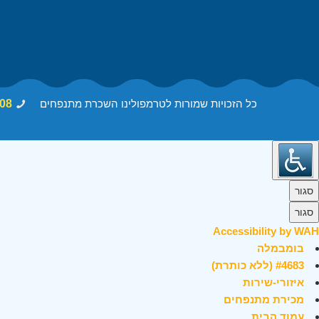
כל הזכויות שמורות לטרמפולינו השכרת מתנפחים
08
סגור
סגור
Accessibility by WAH
בומבמלה
#4683 (ללא כותרת)
איזורי-שירות
מכירת מתנפחים
עמוד הבית