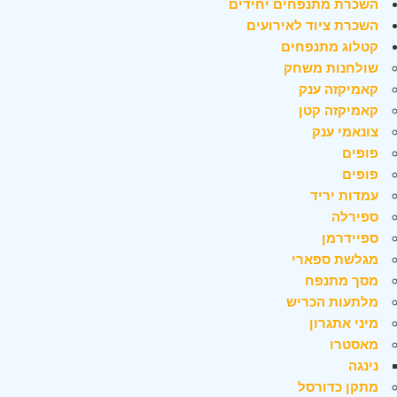
השכרת מתנפחים יחידים
השכרת ציוד לאירועים
קטלוג מתנפחים
שולחנות משחק
קאמיקזה ענק
קאמיקזה קטן
צונאמי ענק
פופים
פופים
עמדות יריד
ספירלה
ספיידרמן
מגלשת ספארי
מסך מתנפח
מלתעות הכריש
מיני אתגרון
מאסטרו
נינגה
מתקן כדורסל