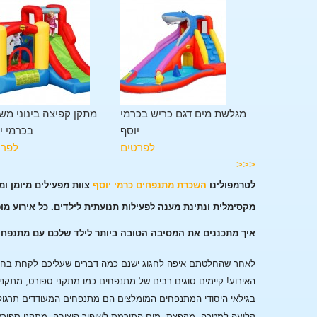
מתקן משולב 11 פעילויות
מגלשת מים דגם כריש בכרמי
מתקן קפיצה בינוני מש
בכרמי יוסף
יוסף
בכרמי י
לפרטים
לפרטים
לפרט
<<<
לטרמפולינו
השכרת מתנפחים כרמי יוסף
צוות מפעילים מיומן ו
מקסימלית ונתינת מענה לפעילות תנועתית לילדים. כל אירוע מו
איך מתכננים את המסיבה הטובה ביותר לילד שלכם עם מתנפחי
לאחר שהחלטתם איפה לחגוג ישנם כמה דברים שעליכם לקחת בחשבו
האירוע!
קיימים סוגים רבים של מתנפחים כמו מתקני ספורט, מתקני
בגילאי היסודי המתנפחים המומלצים הם מתנפחים המעודדים תרגול
קליעה למטרה, מקפצת מים התורמת לשיפור היציבה, מתקני ספורט