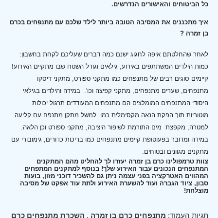
כל הביטוחים והאישורים הנדרשים.
איך מתכננים את המסיבה הטובה ביותר לילד שלכם עם מתנפחים בכרם
בן זמרה ?
לאחר שהחלטתם איפה לחגוג ישנם כמה דברים שעליכם לקחת בחשבון:
כמות הילדים המשתתפים באירוע, גילאים וגודל השטח שבו מתקיים האירוע!
קיימים סוגים רבים של מתנפחים כמו מתקני ספורט, מתקני דיסקו
מתנפחים, שערים מתנפחים, מתקני קפיצה וכו'.
במידה והילדים בגילאי
היסודי המתנפחים המומלצים הם מתנפחים המעודדים תרגול יכולות
מוטוריות תוך הפקת הנאה מקסימלית כמו למשל מתקן מתנפח עם קליעה
למטרה, מקפצת מים התורמת לשיפור היציבה, מתקני ספורט וכן הלאה.
במידה ומדובר בפעוטופת קיימים מתנפחים כמו בריכות כדורים, גימובורי עם
מתקנים מגוונים ובטוחים.
צוות טרמפולינו כרם בן זמרה יעזרו לך להחליט מהם המתקנים
המתנפחים הנכונים עבור האירוע שלך! בנוסף למתקנים המתפחים
המהווים האטרקציה בפני עצמה ניתן גם להשכיר דוכני מזון, בועות
סבון, ציוד הגברה ועוד להשערת האירוע ולתת עוד אפקט של מסיבה
מוצלחת!
תגיות העמוד:
מתנפחים כרם בן זמרה
,
השכרת מתנפחים כרם