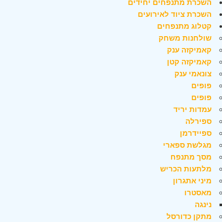
השכרת מתנפחים יחידים
השכרת ציוד לאירועים
קטלוג מתנפחים
שולחנות משחק
קאמיקזה ענק
קאמיקזה קטן
צונאמי ענק
פופים
פופים
עמדות יריד
ספירלה
ספיידרמן
מגלשת ספארי
מסך מתנפח
מלתעות הכריש
מיני אתגרון
מאסטרו
נינגה
מתקן כדורסל