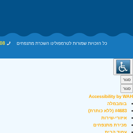
כל הזכויות שמורות לטרמפולינו השכרת מתנפחים
08
סגור
סגור
Accessibility by WAH
בומבמלה
#4683 (ללא כותרת)
איזורי-שירות
מכירת מתנפחים
עמוד הבית