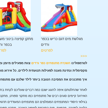
ן משולב 11 פעילויות בכפר
מגלשת מים דגם כריש בכפר
מתקן קפיצה בינוני מש
ורדים
ורדים
בכפר ור
לפרטים
לפרטים
לפרט
<<<
לטרמפולינו
השכרת מתנפחים כפר ורדים
צוות מפעילים מיומן ו
מקסימלית ונתינת מענה לפעילות תנועתית לילדים. כל אירוע מו
איך מתכננים את המסיבה הטובה ביותר לילד שלכם עם מתנפחי
לאחר שהחלטתם איפה לחגוג ישנם כמה דברים שעליכם לקחת בחשבו
האירוע!
קיימים סוגים רבים של מתנפחים כמו מתקני ספורט, מתקני
בגילאי היסודי המתנפחים המומלצים הם מתנפחים המעודדים תרגול
קליעה למטרה, מקפצת מים התורמת לשיפור היציבה, מתקני ספורט