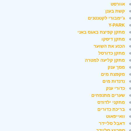
אוורסט
קשת בענן
ג'ימבורי לקטנטנים
Y-PARK
מתקן קפיצת באגס באני
מתקן דיסקו
הכנע את השוער
מתקן כדורסל
מתקן קליעה למטרה
מסך ענק
מקפצת מים
נדנדות מים
כדורי ענק
שערים מתנפחים
מתקני ילדודס
בריכת כדורים
וואייפאוט
דאבל סליידר
ספרינג סליידר