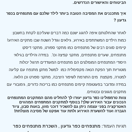
הביטוחים והאישורים הנדרשים.
איך מתכננים את המסיבה הטובה ביותר לילד שלכם עם מתנפחים בכפר
גדעון ?
לאחר שהחלטתם איפה לחגוג ישנם כמה דברים שעליכם לקחת בחשבון:
כמות הילדים המשתתפים באירוע, גילאים וגודל השטח שבו מתקיים האירוע!
קיימים סוגים רבים של מתנפחים כמו מתקני ספורט, מתקני דיסקו
מתנפחים, שערים מתנפחים, מתקני קפיצה וכו'.
במידה והילדים בגילאי
היסודי המתנפחים המומלצים הם מתנפחים המעודדים תרגול יכולות
מוטוריות תוך הפקת הנאה מקסימלית כמו למשל מתקן מתנפח עם קליעה
למטרה, מקפצת מים התורמת לשיפור היציבה, מתקני ספורט וכן הלאה.
במידה ומדובר בפעוטופת קיימים מתנפחים כמו בריכות כדורים, גימובורי עם
מתקנים מגוונים ובטוחים.
צוות טרמפולינו כפר גדעון יעזרו לך להחליט מהם המתקנים המתנפחים
הנכונים עבור האירוע שלך! בנוסף למתקנים המתפחים המהווים
האטרקציה בפני עצמה ניתן גם להשכיר דוכני מזון, בועות סבון, ציוד
הגברה ועוד להשערת האירוע ולתת עוד אפקט של מסיבה מוצלחת!
תגיות העמוד:
מתנפחים כפר גדעון
,
השכרת מתנפחים כפר