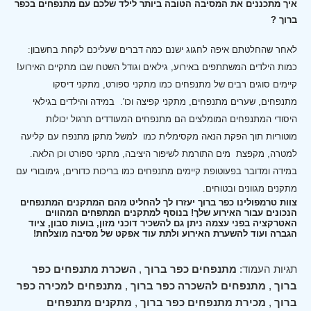
איך מתכננים את המסיבה הטובה ביותר לילד שלכם עם מתנפחים בכפר
ברוך ?
לאחר שהחלטתם איפה לחגוג ישנם כמה דברים שעליכם לקחת בחשבון:
כמות הילדים המשתתפים באירוע, גילאים וגודל השטח שבו מתקיים האירוע!
קיימים סוגים רבים של מתנפחים כמו מתקני ספורט, מתקני דיסקו
מתנפחים, שערים מתנפחים, מתקני קפיצה וכו'.
במידה והילדים בגילאי
היסודי המתנפחים המומלצים הם מתנפחים המעודדים תרגול יכולות
מוטוריות תוך הפקת הנאה מקסימלית כמו למשל מתקן מתנפח עם קליעה
למטרה, מקפצת מים התורמת לשיפור היציבה, מתקני ספורט וכן הלאה.
במידה ומדובר בפעוטופת קיימים מתנפחים כמו בריכות כדורים, גימובורי עם
מתקנים מגוונים ובטוחים.
צוות טרמפולינו כפר ברוך יעזרו לך להחליט מהם המתקנים המתנפחים
הנכונים עבור האירוע שלך! בנוסף למתקנים המתפחים המהווים
האטרקציה בפני עצמה ניתן גם להשכיר דוכני מזון, בועות סבון, ציוד
הגברה ועוד להשערת האירוע ולתת עוד אפקט של מסיבה מוצלחת!
תגיות העמוד:
מתנפחים כפר ברוך
,
השכרת מתנפחים כפר
ברוך
,
מתנפחים להשכרה כפר ברוך
,
מתנפחים למכירה כפר
ברוך
,
מכירת מתנפחים כפר ברוך
,
מתקנים מתנפחים