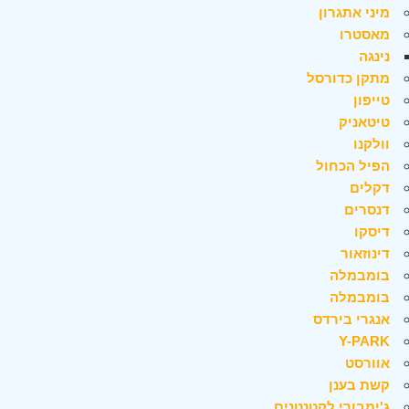
מיני אתגרון
מאסטרו
נינגה
מתקן כדורסל
טייפון
טיטאניק
וולקנו
הפיל הכחול
דקלים
דנסרים
דיסקו
דינוזאור
בומבמלה
בומבמלה
אנגרי בירדס
Y-PARK
אוורסט
קשת בענן
ג'ימבורי לקטנטנים