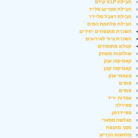
חבילת V.I.P קידס
חבילת ספרינג סלייד
חבילת דאבל סליידר
חבילת מלחמת המים
השכרת מתנפחים יחידים
השכרת ציוד לאירועים
קטלוג מתנפחים
שולחנות משחק
קאמיקזה ענק
קאמיקזה קטן
צונאמי ענק
פופים
פופים
עמדות יריד
ספירלה
ספיידרמן
מגלשת ספארי
מסך מתנפח
מלתעות הכריש