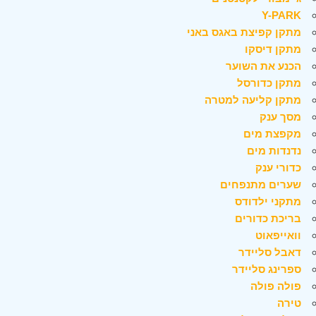
Y-PARK
מתקן קפיצת באגס באני
מתקן דיסקו
הכנע את השוער
מתקן כדורסל
מתקן קליעה למטרה
מסך ענק
מקפצת מים
נדנדות מים
כדורי ענק
שערים מתנפחים
מתקני ילדודס
בריכת כדורים
וואייפאוט
דאבל סליידר
ספרינג סליידר
פולה פולה
טירה