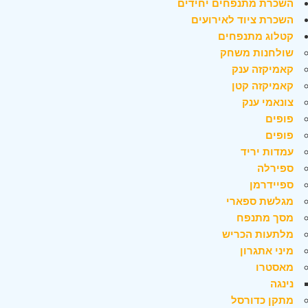
השכרת מתנפחים יחידים
השכרת ציוד לאירועים
קטלוג מתנפחים
שולחנות משחק
קאמיקזה ענק
קאמיקזה קטן
צונאמי ענק
פופים
פופים
עמדות יריד
ספירלה
ספיידרמן
מגלשת ספארי
מסך מתנפח
מלתעות הכריש
מיני אתגרון
מאסטרו
נינגה
מתקן כדורסל