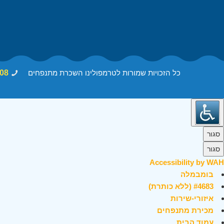
כל הזכויות שמורות לטרמפולינו השכרת מתנפחים
08
סגור
סגור
Accessibility by WAH
בומבמלה
#4683 (ללא כותרת)
איזורי-שירות
מכירת מתנפחים
עמוד הבית