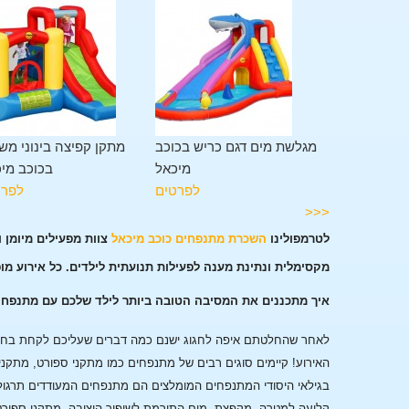
מתקן משולב 11 פעילויות
מגלשת מים דגם כריש בכוכב
מתקן קפיצה בינוני מש
בכוכב מיכאל
מיכאל
בכוכב מי
לפרטים
לפרטים
לפרט
<<<
לטרמפולינו
השכרת מתנפחים כוכב מיכאל
צוות מפעילים מיומן 
מקסימלית ונתינת מענה לפעילות תנועתית לילדים. כל אירוע מו
איך מתכננים את המסיבה הטובה ביותר לילד שלכם עם מתנפחי
לאחר שהחלטתם איפה לחגוג ישנם כמה דברים שעליכם לקחת בחשבו
האירוע!
קיימים סוגים רבים של מתנפחים כמו מתקני ספורט, מתקני
בגילאי היסודי המתנפחים המומלצים הם מתנפחים המעודדים תרגול
קליעה למטרה, מקפצת מים התורמת לשיפור היציבה, מתקני ספורט