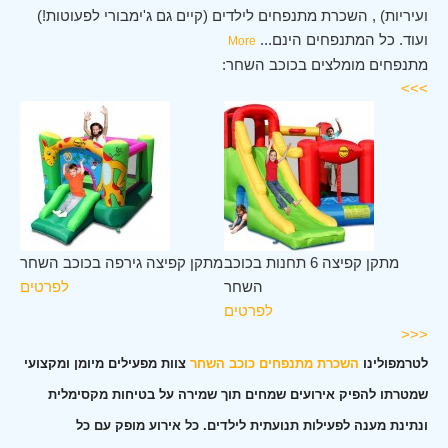
ועיריות) , השכרת מתנפחים לילדים (קיים גם ג'ימבורי לפעוטות!)
ועוד. כל המתנפחים הינם
...
More
מתנפחים מומלצים בכוכב השחר:
>>>
כב
מתקן קפיצה 6 תחנות בכוכב
מתקן קפיצה גירפה בכוכב השחר
חר
השחר
לפרטים
ים
לפרטים
<<<
לטרמפולינו
השכרת מתנפחים כוכב השחר
צוות מפעילים מיומן ומקצועי
שמטרתו להפיק אירועים שמחים תוך שמירה על בטיחות מקסימלית
ונתינת מענה לפעילות תנועתית לילדים. כל אירוע מופק עם כל