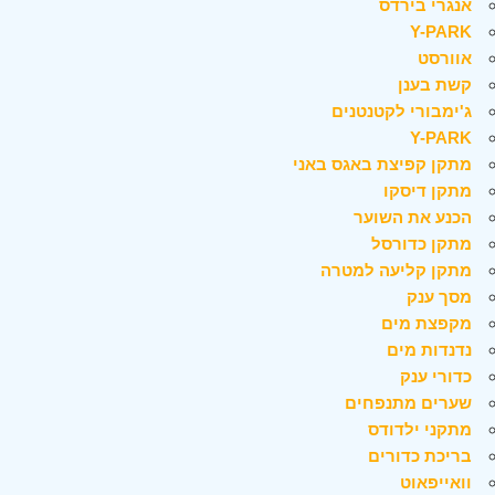
אנגרי בירדס
Y-PARK
אוורסט
קשת בענן
ג'ימבורי לקטנטנים
Y-PARK
מתקן קפיצת באגס באני
מתקן דיסקו
הכנע את השוער
מתקן כדורסל
מתקן קליעה למטרה
מסך ענק
מקפצת מים
נדנדות מים
כדורי ענק
שערים מתנפחים
מתקני ילדודס
בריכת כדורים
וואייפאוט