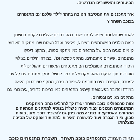
הביטוחים והאישורים הנדרשים.
איך מתכננים את המסיבה הטובה ביותר לילד שלכם עם מתנפחים
בכוכב השחר ?
לאחר שהחלטתם איפה לחגוג ישנם כמה דברים שעליכם לקחת בחשבון:
כמות הילדים המשתתפים באירוע, גילאים וגודל השטח שבו מתקיים האירוע!
קיימים סוגים רבים של מתנפחים כמו מתקני ספורט, מתקני דיסקו
מתנפחים, שערים מתנפחים, מתקני קפיצה וכו'.
במידה והילדים בגילאי
היסודי המתנפחים המומלצים הם מתנפחים המעודדים תרגול יכולות
מוטוריות תוך הפקת הנאה מקסימלית כמו למשל מתקן מתנפח עם קליעה
למטרה, מקפצת מים התורמת לשיפור היציבה, מתקני ספורט וכן הלאה.
במידה ומדובר בפעוטופת קיימים מתנפחים כמו בריכות כדורים, גימובורי עם
מתקנים מגוונים ובטוחים.
צוות טרמפולינו כוכב השחר יעזרו לך להחליט מהם המתקנים
המתנפחים הנכונים עבור האירוע שלך! בנוסף למתקנים המתפחים
המהווים האטרקציה בפני עצמה ניתן גם להשכיר דוכני מזון, בועות
סבון, ציוד הגברה ועוד להשערת האירוע ולתת עוד אפקט של מסיבה
מוצלחת!
תגיות העמוד:
מתנפחים כוכב השחר
,
השכרת מתנפחים כוכב