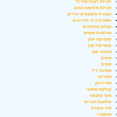
חבילת דאבל סליידר
חבילת מלחמת המים
השכרת מתנפחים יחידים
השכרת ציוד לאירועים
קטלוג מתנפחים
שולחנות משחק
קאמיקזה ענק
קאמיקזה קטן
צונאמי ענק
פופים
פופים
עמדות יריד
ספירלה
ספיידרמן
מגלשת ספארי
מסך מתנפח
מלתעות הכריש
מיני אתגרון
מאסטרו