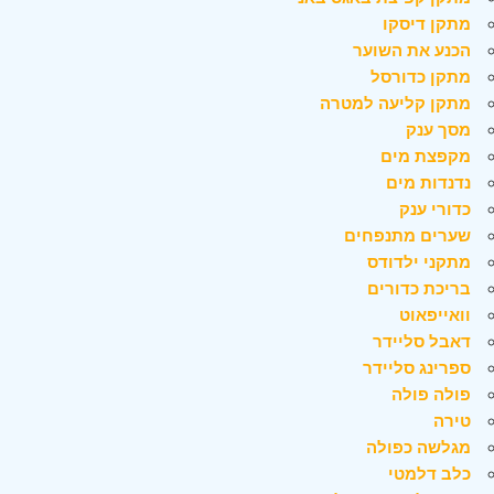
מתקן דיסקו
הכנע את השוער
מתקן כדורסל
מתקן קליעה למטרה
מסך ענק
מקפצת מים
נדנדות מים
כדורי ענק
שערים מתנפחים
מתקני ילדודס
בריכת כדורים
וואייפאוט
דאבל סליידר
ספרינג סליידר
פולה פולה
טירה
מגלשה כפולה
כלב דלמטי