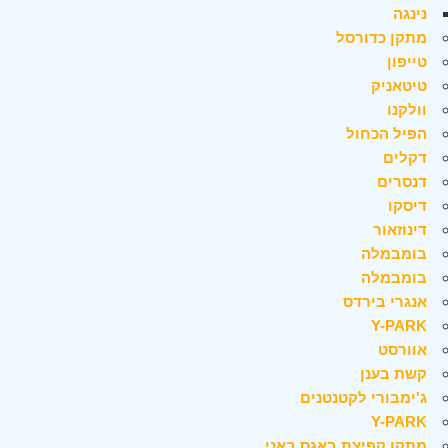
נינגה
מתקן כדורסל
טייפון
טיטאניק
וולקנו
הפיל הכחול
דקלים
דנסרים
דיסקו
דינוזאור
בומבמלה
בומבמלה
אנגרי בירדס
Y-PARK
אוורסט
קשת בענן
ג'ימבורי לקטנטנים
Y-PARK
מתקן קפיצת באגס באני