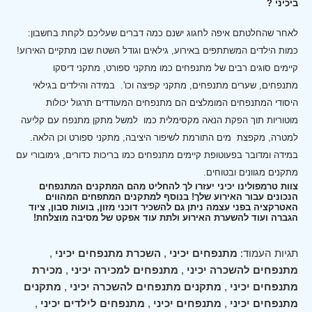
ביכיני ?
לאחר שהחלטתם איפה לחגוג ישנם כמה דברים שעליכם לקחת בחשבון:
כמות הילדים המשתתפים באירוע, גילאים וגודל השטח שבו מתקיים האירוע!
קיימים סוגים רבים של מתנפחים כמו מתקני ספורט, מתקני דיסקו
מתנפחים, שערים מתנפחים, מתקני קפיצה וכו'.
במידה והילדים בגילאי
היסודי המתנפחים המומלצים הם מתנפחים המעודדים תרגול יכולות
מוטוריות תוך הפקת הנאה מקסימלית כמו למשל מתקן מתנפח עם קליעה
למטרה, מקפצת מים התורמת לשיפור היציבה, מתקני ספורט וכן הלאה.
במידה ומדובר בפעוטופת קיימים מתנפחים כמו בריכות כדורים, גימובורי עם
מתקנים מגוונים ובטוחים.
צוות טרמפולינו יכיני יעזרו לך להחליט מהם המתקנים המתנפחים
הנכונים עבור האירוע שלך! בנוסף למתקנים המתפחים המהווים
האטרקציה בפני עצמה ניתן גם להשכיר דוכני מזון, בועות סבון, ציוד
הגברה ועוד להשערת האירוע ולתת עוד אפקט של מסיבה מוצלחת!
תגיות העמוד:
מתנפחים יכיני
,
השכרת מתנפחים יכיני
,
מתנפחים להשכרה יכיני
,
מתנפחים למכירה יכיני
,
מכירת
מתנפחים יכיני
,
מתקנים מתנפחים להשכרה יכיני
,
מתקנים
מתנפחים יכיני
,
מתנפחים יכיני
,
מתנפחים לילדים יכיני
,