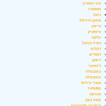
מיני אתגרון
מאסטרו
נינגה
מתקן כדורסל
טייפון
טיטאניק
וולקנו
הפיל הכחול
דקלים
דנסרים
דיסקו
דינוזאור
בומבמלה
בומבמלה
אנגרי בירדס
Y-PARK
אוורסט
קשת בענן
ג'ימבורי לקטנטנים