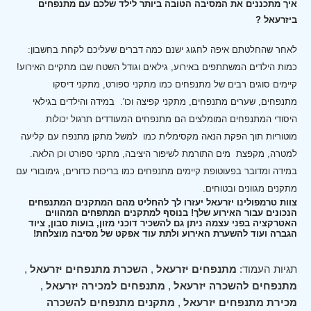
איך מתכננים את המסיבה הטובה ביותר לילד שלכם עם מתנפחים
ביזרעאל ?
לאחר שהחלטתם איפה לחגוג ישנם כמה דברים שעליכם לקחת בחשבון:
כמות הילדים המשתתפים באירוע, גילאים וגודל השטח שבו מתקיים האירוע!
קיימים סוגים רבים של מתנפחים כמו מתקני ספורט, מתקני דיסקו
מתנפחים, שערים מתנפחים, מתקני קפיצה וכו'.
במידה והילדים בגילאי
היסודי המתנפחים המומלצים הם מתנפחים המעודדים תרגול יכולות
מוטוריות תוך הפקת הנאה מקסימלית כמו למשל מתקן מתנפח עם קליעה
למטרה, מקפצת מים התורמת לשיפור היציבה, מתקני ספורט וכן הלאה.
במידה ומדובר בפעוטופת קיימים מתנפחים כמו בריכות כדורים, גימובורי עם
מתקנים מגוונים ובטוחים.
צוות טרמפולינו יזרעאל יעזרו לך להחליט מהם המתקנים המתנפחים
הנכונים עבור האירוע שלך! בנוסף למתקנים המתפחים המהווים
האטרקציה בפני עצמה ניתן גם להשכיר דוכני מזון, בועות סבון, ציוד
הגברה ועוד להשערת האירוע ולתת עוד אפקט של מסיבה מוצלחת!
תגיות העמוד:
מתנפחים יזרעאל
,
השכרת מתנפחים יזרעאל
,
מתנפחים להשכרה יזרעאל
,
מתנפחים למכירה יזרעאל
,
מכירת מתנפחים יזרעאל
,
מתקנים מתנפחים להשכרה