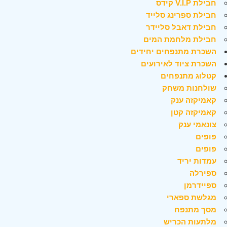
חבילת V.I.P קידס
חבילת ספרינג סלייד
חבילת דאבל סליידר
חבילת מלחמת המים
השכרת מתנפחים יחידים
השכרת ציוד לאירועים
קטלוג מתנפחים
שולחנות משחק
קאמיקזה ענק
קאמיקזה קטן
צונאמי ענק
פופים
פופים
עמדות יריד
ספירלה
ספיידרמן
מגלשת ספארי
מסך מתנפח
מלתעות הכריש