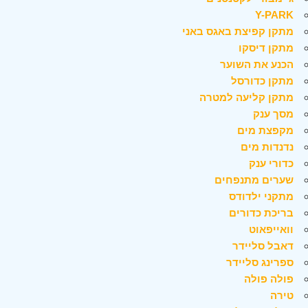
Y-PARK
מתקן קפיצת באגס באני
מתקן דיסקו
הכנע את השוער
מתקן כדורסל
מתקן קליעה למטרה
מסך ענק
מקפצת מים
נדנדות מים
כדורי ענק
שערים מתנפחים
מתקני ילדודס
בריכת כדורים
וואייפאוט
דאבל סליידר
ספרינג סליידר
פולה פולה
טירה