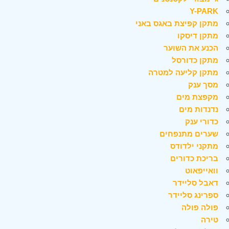
Y-PARK
מתקן קפיצת באגס באני
מתקן דיסקו
הכנע את השוער
מתקן כדורסל
מתקן קליעה למטרה
מסך ענק
מקפצת מים
נדנדות מים
כדורי ענק
שערים מתנפחים
מתקני ילדודס
בריכת כדורים
וואייפאוט
דאבל סליידר
ספרינג סליידר
פולה פולה
טירה