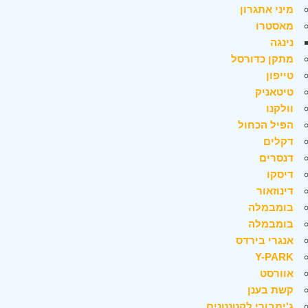
מיני אתגרון
מאסטרו
נינגה
מתקן כדורסל
טייפון
טיטאניק
וולקנו
הפיל הכחול
דקלים
דנסרים
דיסקו
דינוזאור
בומבמלה
בומבמלה
אנגרי בירדס
Y-PARK
אוורסט
קשת בענן
ג'ימבורי לקטנטנים