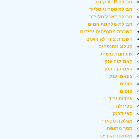
חבילת V.I.P קידס
חבילת ספרינג סלייד
חבילת דאבל סליידר
חבילת מלחמת המים
השכרת מתנפחים יחידים
השכרת ציוד לאירועים
קטלוג מתנפחים
שולחנות משחק
קאמיקזה ענק
קאמיקזה קטן
צונאמי ענק
פופים
פופים
עמדות יריד
ספירלה
ספיידרמן
מגלשת ספארי
מסך מתנפח
מלתעות הכריש