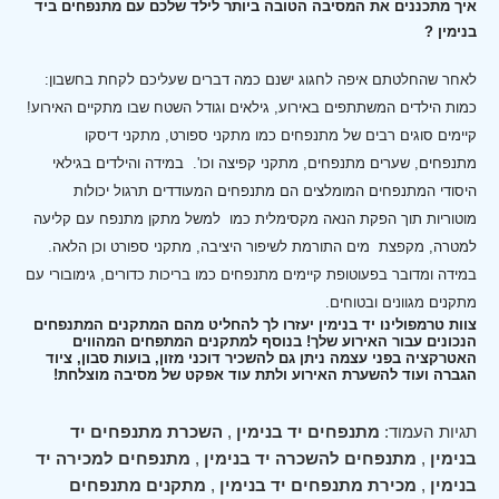
איך מתכננים את המסיבה הטובה ביותר לילד שלכם עם מתנפחים ביד
בנימין ?
לאחר שהחלטתם איפה לחגוג ישנם כמה דברים שעליכם לקחת בחשבון:
כמות הילדים המשתתפים באירוע, גילאים וגודל השטח שבו מתקיים האירוע!
קיימים סוגים רבים של מתנפחים כמו מתקני ספורט, מתקני דיסקו
מתנפחים, שערים מתנפחים, מתקני קפיצה וכו'.
במידה והילדים בגילאי
היסודי המתנפחים המומלצים הם מתנפחים המעודדים תרגול יכולות
מוטוריות תוך הפקת הנאה מקסימלית כמו למשל מתקן מתנפח עם קליעה
למטרה, מקפצת מים התורמת לשיפור היציבה, מתקני ספורט וכן הלאה.
במידה ומדובר בפעוטופת קיימים מתנפחים כמו בריכות כדורים, גימובורי עם
מתקנים מגוונים ובטוחים.
צוות טרמפולינו יד בנימין יעזרו לך להחליט מהם המתקנים המתנפחים
הנכונים עבור האירוע שלך! בנוסף למתקנים המתפחים המהווים
האטרקציה בפני עצמה ניתן גם להשכיר דוכני מזון, בועות סבון, ציוד
הגברה ועוד להשערת האירוע ולתת עוד אפקט של מסיבה מוצלחת!
תגיות העמוד:
מתנפחים יד בנימין
,
השכרת מתנפחים יד
בנימין
,
מתנפחים להשכרה יד בנימין
,
מתנפחים למכירה יד
בנימין
,
מכירת מתנפחים יד בנימין
,
מתקנים מתנפחים