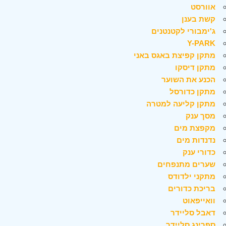
אוורסט
קשת בענן
ג'ימבורי לקטנטנים
Y-PARK
מתקן קפיצת באגס באני
מתקן דיסקו
הכנע את השוער
מתקן כדורסל
מתקן קליעה למטרה
מסך ענק
מקפצת מים
נדנדות מים
כדורי ענק
שערים מתנפחים
מתקני ילדודס
בריכת כדורים
וואייפאוט
דאבל סליידר
ספרינג סליידר