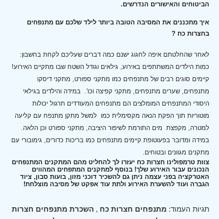
הביטוחים והאישורים הנדרשים.
איך מתכננים את המסיבה הטובה ביותר לילד שלכם עם מתנפחים
בחצרות כח ?
לאחר שהחלטתם איפה לחגוג ישנם כמה דברים שעליכם לקחת בחשבון:
כמות הילדים המשתתפים באירוע, גילאים וגודל השטח שבו מתקיים האירוע!
קיימים סוגים רבים של מתנפחים כמו מתקני ספורט, מתקני דיסקו
מתנפחים, שערים מתנפחים, מתקני קפיצה וכו'.
במידה והילדים בגילאי
היסודי המתנפחים המומלצים הם מתנפחים המעודדים תרגול יכולות
מוטוריות תוך הפקת הנאה מקסימלית כמו למשל מתקן מתנפח עם קליעה
למטרה, מקפצת מים התורמת לשיפור היציבה, מתקני ספורט וכן הלאה.
במידה ומדובר בפעוטופת קיימים מתנפחים כמו בריכות כדורים, גימובורי עם
מתקנים מגוונים ובטוחים.
צוות טרמפולינו חצרות כח יעזרו לך להחליט מהם המתקנים המתנפחים
הנכונים עבור האירוע שלך! בנוסף למתקנים המתפחים המהווים
האטרקציה בפני עצמה ניתן גם להשכיר דוכני מזון, בועות סבון, ציוד
הגברה ועוד להשערת האירוע ולתת עוד אפקט של מסיבה מוצלחת!
תגיות העמוד:
מתנפחים חצרות כח
,
השכרת מתנפחים חצרות