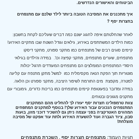
הביטוחים והאישורים הנדרשים.
איך מתכננים את המסיבה הטובה ביותר לילד שלכם עם מתנפחים
בחצרות יסף ?
לאחר שהחלטתם איפה לחגוג ישנם כמה דברים שעליכם לקחת בחשבון:
כמות הילדים המשתתפים באירוע, גילאים וגודל השטח שבו מתקיים האירוע!
קיימים סוגים רבים של מתנפחים כמו מתקני ספורט, מתקני דיסקו
מתנפחים, שערים מתנפחים, מתקני קפיצה וכו'.
במידה והילדים בגילאי
היסודי המתנפחים המומלצים הם מתנפחים המעודדים תרגול יכולות
מוטוריות תוך הפקת הנאה מקסימלית כמו למשל מתקן מתנפח עם קליעה
למטרה, מקפצת מים התורמת לשיפור היציבה, מתקני ספורט וכן הלאה.
במידה ומדובר בפעוטופת קיימים מתנפחים כמו בריכות כדורים, גימובורי עם
מתקנים מגוונים ובטוחים.
צוות טרמפולינו חצרות יסף יעזרו לך להחליט מהם המתקנים
המתנפחים הנכונים עבור האירוע שלך! בנוסף למתקנים המתפחים
המהווים האטרקציה בפני עצמה ניתן גם להשכיר דוכני מזון, בועות
סבון, ציוד הגברה ועוד להשערת האירוע ולתת עוד אפקט של מסיבה
מוצלחת!
תגיות העמוד:
מתנפחים חצרות יסף
,
השכרת מתנפחים