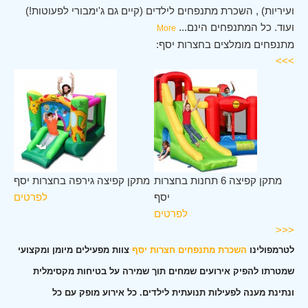
ועיריות) , השכרת מתנפחים לילדים (קיים גם ג'ימבורי לפעוטות!)
ועוד. כל המתנפחים הינם
...
More
מתנפחים מומלצים בחצרות יסף:
>>>
לב
מתקן קפיצה 6 תחנות בחצרות
מתקן קפיצה גירפה בחצרות יסף
סף
יסף
לפרטים
ים
לפרטים
<<<
לטרמפולינו
השכרת מתנפחים חצרות יסף
צוות מפעילים מיומן ומקצועי
שמטרתו להפיק אירועים שמחים תוך שמירה על בטיחות מקסימלית
ונתינת מענה לפעילות תנועתית לילדים. כל אירוע מופק עם כל