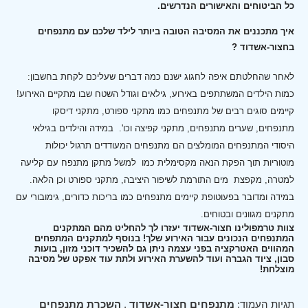
כל הביטוחים והאישורים הנדרשים.
איך מתכננים את המסיבה הטובה ביותר לילד שלכם עם מתנפחים
בחצור-אשדוד ?
לאחר שהחלטתם איפה לחגוג ישנם כמה דברים שעליכם לקחת בחשבון:
כמות הילדים המשתתפים באירוע, גילאים וגודל השטח שבו מתקיים האירוע!
קיימים סוגים רבים של מתנפחים כמו מתקני ספורט, מתקני דיסקו
מתנפחים, שערים מתנפחים, מתקני קפיצה וכו'.
במידה והילדים בגילאי
היסודי המתנפחים המומלצים הם מתנפחים המעודדים תרגול יכולות
מוטוריות תוך הפקת הנאה מקסימלית כמו למשל מתקן מתנפח עם קליעה
למטרה, מקפצת מים התורמת לשיפור היציבה, מתקני ספורט וכן הלאה.
במידה ומדובר בפעוטופת קיימים מתנפחים כמו בריכות כדורים, גימובורי עם
מתקנים מגוונים ובטוחים.
צוות טרמפולינו חצור-אשדוד יעזרו לך להחליט מהם המתקנים
המתנפחים הנכונים עבור האירוע שלך! בנוסף למתקנים המתפחים
המהווים האטרקציה בפני עצמה ניתן גם להשכיר דוכני מזון, בועות
סבון, ציוד הגברה ועוד להשערת האירוע ולתת עוד אפקט של מסיבה
מוצלחת!
תגיות העמוד:
מתנפחים חצור-אשדוד
,
השכרת מתנפחים