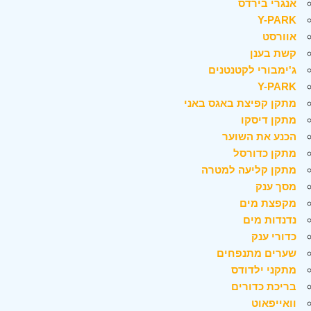
אנגרי בירדס
Y-PARK
אוורסט
קשת בענן
ג'ימבורי לקטנטנים
Y-PARK
מתקן קפיצת באגס באני
מתקן דיסקו
הכנע את השוער
מתקן כדורסל
מתקן קליעה למטרה
מסך ענק
מקפצת מים
נדנדות מים
כדורי ענק
שערים מתנפחים
מתקני ילדודס
בריכת כדורים
וואייפאוט