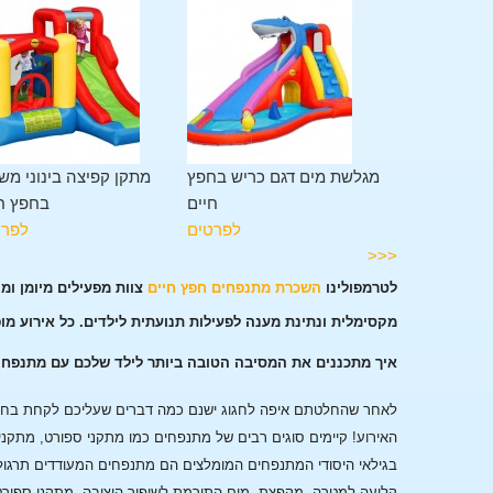
מתקן משולב 11 פעילויות
מגלשת מים דגם כריש בחפץ
מתקן קפיצה בינוני מש
בחפץ חיים
חיים
בחפץ ח
לפרטים
לפרטים
לפרט
<<<
לטרמפולינו
השכרת מתנפחים חפץ חיים
צוות מפעילים מיומן ומ
מקסימלית ונתינת מענה לפעילות תנועתית לילדים. כל אירוע מו
איך מתכננים את המסיבה הטובה ביותר לילד שלכם עם מתנפחי
לאחר שהחלטתם איפה לחגוג ישנם כמה דברים שעליכם לקחת בחשבו
האירוע!
קיימים סוגים רבים של מתנפחים כמו מתקני ספורט, מתקני
בגילאי היסודי המתנפחים המומלצים הם מתנפחים המעודדים תרגול
קליעה למטרה, מקפצת מים התורמת לשיפור היציבה, מתקני ספורט