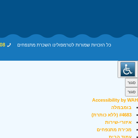
כל הזכויות שמורות לטרמפולינו השכרת מתנפחים
08
סגור
סגור
Accessibility by WAH
בומבמלה
#4683 (ללא כותרת)
איזורי-שירות
מכירת מתנפחים
עמוד הבית