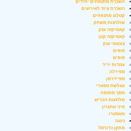
השכרת מתנפחים יחידים
השכרת ציוד לאירועים
קטלוג מתנפחים
שולחנות משחק
קאמיקזה ענק
קאמיקזה קטן
צונאמי ענק
פופים
פופים
עמדות יריד
ספירלה
ספיידרמן
מגלשת ספארי
מסך מתנפח
מלתעות הכריש
מיני אתגרון
מאסטרו
נינגה
מתקן כדורסל