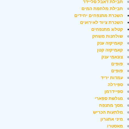
חבילת דאבל סליידר
חבילת מלחמת המים
השכרת מתנפחים יחידים
השכרת ציוד לאירועים
קטלוג מתנפחים
שולחנות משחק
קאמיקזה ענק
קאמיקזה קטן
צונאמי ענק
פופים
פופים
עמדות יריד
ספירלה
ספיידרמן
מגלשת ספארי
מסך מתנפח
מלתעות הכריש
מיני אתגרון
מאסטרו