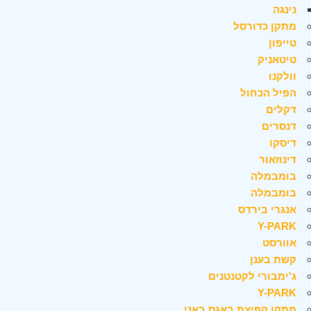
נינגה
מתקן כדורסל
טייפון
טיטאניק
וולקנו
הפיל הכחול
דקלים
דנסרים
דיסקו
דינוזאור
בומבמלה
בומבמלה
אנגרי בירדס
Y-PARK
אוורסט
קשת בענן
ג'ימבורי לקטנטנים
Y-PARK
מתקן קפיצת באגס באני