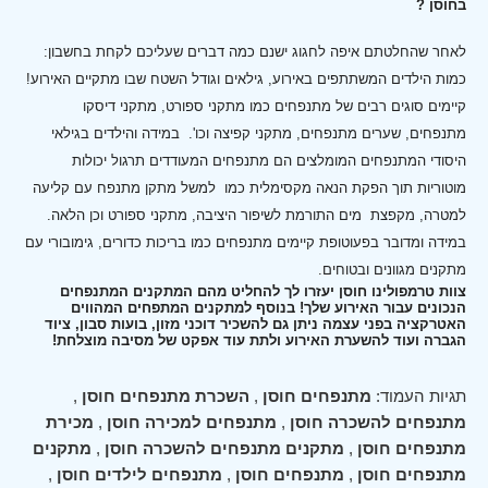
בחוסן ?
לאחר שהחלטתם איפה לחגוג ישנם כמה דברים שעליכם לקחת בחשבון:
כמות הילדים המשתתפים באירוע, גילאים וגודל השטח שבו מתקיים האירוע!
קיימים סוגים רבים של מתנפחים כמו מתקני ספורט, מתקני דיסקו
מתנפחים, שערים מתנפחים, מתקני קפיצה וכו'.
במידה והילדים בגילאי
היסודי המתנפחים המומלצים הם מתנפחים המעודדים תרגול יכולות
מוטוריות תוך הפקת הנאה מקסימלית כמו למשל מתקן מתנפח עם קליעה
למטרה, מקפצת מים התורמת לשיפור היציבה, מתקני ספורט וכן הלאה.
במידה ומדובר בפעוטופת קיימים מתנפחים כמו בריכות כדורים, גימובורי עם
מתקנים מגוונים ובטוחים.
צוות טרמפולינו חוסן יעזרו לך להחליט מהם המתקנים המתנפחים
הנכונים עבור האירוע שלך! בנוסף למתקנים המתפחים המהווים
האטרקציה בפני עצמה ניתן גם להשכיר דוכני מזון, בועות סבון, ציוד
הגברה ועוד להשערת האירוע ולתת עוד אפקט של מסיבה מוצלחת!
תגיות העמוד:
מתנפחים חוסן
,
השכרת מתנפחים חוסן
,
מתנפחים להשכרה חוסן
,
מתנפחים למכירה חוסן
,
מכירת
מתנפחים חוסן
,
מתקנים מתנפחים להשכרה חוסן
,
מתקנים
מתנפחים חוסן
,
מתנפחים חוסן
,
מתנפחים לילדים חוסן
,