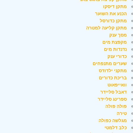
מתקן דיסקו
הכנע את השוער
מתקן כדורסל
מתקן קליעה למטרה
מסך ענק
מקפצת מים
נדנדות מים
כדורי ענק
שערים מתנפחים
מתקני ילדודס
בריכת כדורים
וואייפאוט
דאבל סליידר
ספרינג סליידר
פולה פולה
טירה
מגלשה כפולה
כלב דלמטי