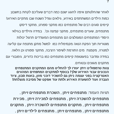
?
לאחר שהחלטתם איפה לחגוג ישנם כמה דברים שעליכם לקחת בחשבון:
כמות הילדים המשתתפים באירוע, גילאים וגודל השטח שבו מתקיים האירוע!
קיימים סוגים רבים של מתנפחים כמו מתקני ספורט, מתקני דיסקו
מתנפחים, שערים מתנפחים, מתקני קפיצה וכו'.
במידה והילדים בגילאי
היסודי המתנפחים המומלצים הם מתנפחים המעודדים תרגול יכולות
מוטוריות תוך הפקת הנאה מקסימלית כמו למשל מתקן מתנפח עם קליעה
למטרה, מקפצת מים התורמת לשיפור היציבה, מתקני ספורט וכן הלאה.
במידה ומדובר בפעוטופת קיימים מתנפחים כמו בריכות כדורים, גימובורי עם
מתקנים מגוונים ובטוחים.
צוות טרמפולינו זיתן יעזרו לך להחליט מהם המתקנים המתנפחים
הנכונים עבור האירוע שלך! בנוסף למתקנים המתפחים המהווים
האטרקציה בפני עצמה ניתן גם להשכיר דוכני מזון, בועות סבון, ציוד
הגברה ועוד להשערת האירוע ולתת עוד אפקט של מסיבה מוצלחת!
תגיות העמוד:
מתנפחים זיתן
,
השכרת מתנפחים זיתן
,
מתנפחים להשכרה זיתן
,
מתנפחים למכירה זיתן
,
מכירת
מתנפחים זיתן
,
מתקנים מתנפחים להשכרה זיתן
,
מתקנים
מתנפחים זיתן
,
מתנפחים זיתן
,
מתנפחים לילדים זיתן
,