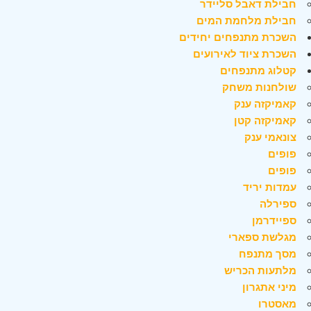
חבילת דאבל סליידר
חבילת מלחמת המים
השכרת מתנפחים יחידים
השכרת ציוד לאירועים
קטלוג מתנפחים
שולחנות משחק
קאמיקזה ענק
קאמיקזה קטן
צונאמי ענק
פופים
פופים
עמדות יריד
ספירלה
ספיידרמן
מגלשת ספארי
מסך מתנפח
מלתעות הכריש
מיני אתגרון
מאסטרו