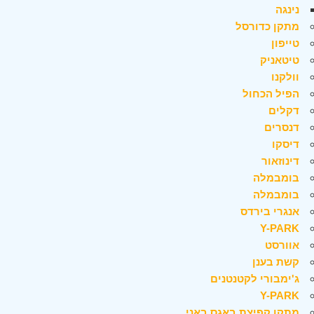
נינגה
מתקן כדורסל
טייפון
טיטאניק
וולקנו
הפיל הכחול
דקלים
דנסרים
דיסקו
דינוזאור
בומבמלה
בומבמלה
אנגרי בירדס
Y-PARK
אוורסט
קשת בענן
ג'ימבורי לקטנטנים
Y-PARK
מתקן קפיצת באגס באני