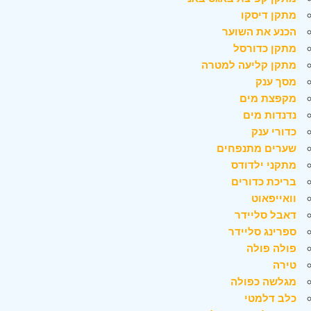
מתקן דיסקו
הכנע את השוער
מתקן כדורסל
מתקן קליעה למטרה
מסך ענק
מקפצת מים
נדנדות מים
כדורי ענק
שערים מתנפחים
מתקני ילדודס
בריכת כדורים
וואייפאוט
דאבל סליידר
ספרינג סליידר
פולה פולה
טירה
מגלשה כפולה
כלב דלמטי