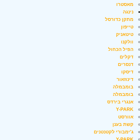
מאסטרו
נינגה
מתקן כדורסל
טייפון
טיטאניק
וולקנו
הפיל הכחול
דקלים
דנסרים
דיסקו
דינוזאור
בומבמלה
בומבמלה
אנגרי בירדס
Y-PARK
אוורסט
קשת בענן
ג'ימבורי לקטנטנים
Y-PARK