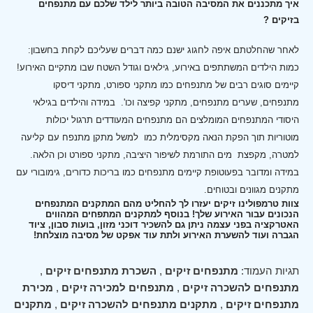
איך מתכננים את המסיבה הטובה ביותר לילד שלכם עם מתנפחים
בזיקים ?
לאחר שהחלטתם איפה לחגוג ישנם כמה דברים שעליכם לקחת בחשבון:
כמות הילדים המשתתפים באירוע, גילאים וגודל השטח שבו מתקיים האירוע!
קיימים סוגים רבים של מתנפחים כמו מתקני ספורט, מתקני דיסקו
מתנפחים, שערים מתנפחים, מתקני קפיצה וכו'.
במידה והילדים בגילאי
היסודי המתנפחים המומלצים הם מתנפחים המעודדים תרגול יכולות
מוטוריות תוך הפקת הנאה מקסימלית כמו למשל מתקן מתנפח עם קליעה
למטרה, מקפצת מים התורמת לשיפור היציבה, מתקני ספורט וכן הלאה.
במידה ומדובר בפעוטופת קיימים מתנפחים כמו בריכות כדורים, גימובורי עם
מתקנים מגוונים ובטוחים.
צוות טרמפולינו זיקים יעזרו לך להחליט מהם המתקנים המתנפחים
הנכונים עבור האירוע שלך! בנוסף למתקנים המתפחים המהווים
האטרקציה בפני עצמה ניתן גם להשכיר דוכני מזון, בועות סבון, ציוד
הגברה ועוד להשערת האירוע ולתת עוד אפקט של מסיבה מוצלחת!
תגיות העמוד:
מתנפחים זיקים
,
השכרת מתנפחים זיקים
,
מתנפחים להשכרה זיקים
,
מתנפחים למכירה זיקים
,
מכירת
מתנפחים זיקים
,
מתקנים מתנפחים להשכרה זיקים
,
מתקנים