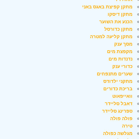
מתקן קפיצת באגס באני
מתקן דיסקו
הכנע את השוער
מתקן כדורסל
מתקן קליעה למטרה
מסך ענק
מקפצת מים
נדנדות מים
כדורי ענק
שערים מתנפחים
מתקני ילדודס
בריכת כדורים
וואייפאוט
דאבל סליידר
ספרינג סליידר
פולה פולה
טירה
מגלשה כפולה