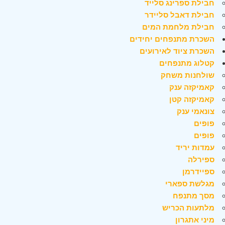
חבילת ספרינג סלייד
חבילת דאבל סליידר
חבילת מלחמת המים
השכרת מתנפחים יחידים
השכרת ציוד לאירועים
קטלוג מתנפחים
שולחנות משחק
קאמיקזה ענק
קאמיקזה קטן
צונאמי ענק
פופים
פופים
עמדות יריד
ספירלה
ספיידרמן
מגלשת ספארי
מסך מתנפח
מלתעות הכריש
מיני אתגרון