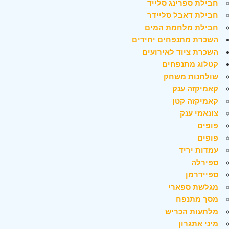
חבילת ספרינג סלייד
חבילת דאבל סליידר
חבילת מלחמת המים
השכרת מתנפחים יחידים
השכרת ציוד לאירועים
קטלוג מתנפחים
שולחנות משחק
קאמיקזה ענק
קאמיקזה קטן
צונאמי ענק
פופים
פופים
עמדות יריד
ספירלה
ספיידרמן
מגלשת ספארי
מסך מתנפח
מלתעות הכריש
מיני אתגרון