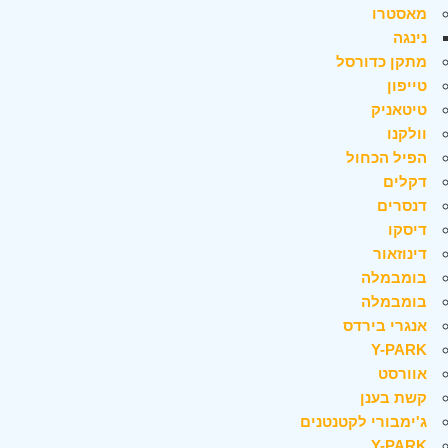
מאסטרו
נינגה
מתקן כדורסל
טייפון
טיטאניק
וולקנו
הפיל הכחול
דקלים
דנסרים
דיסקו
דינוזאור
בומבמלה
בומבמלה
אנגרי בירדס
Y-PARK
אוורסט
קשת בענן
ג'ימבורי לקטנטנים
Y-PARK