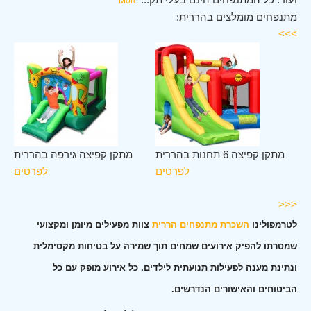
More
מתנפחים מומלצים בהררית:
>>>
לב
מתקן קפיצה 6 תחנות בהררית
מתקן קפיצה גירפה בהררית
ית
לפרטים
לפרטים
ים
<<<
לטרמפולינו
השכרת מתנפחים הררית
צוות מפעילים מיומן ומקצועי
שמטרתו להפיק אירועים שמחים תוך שמירה על בטיחות מקסימלית
ונתינת מענה לפעילות תנועתית לילדים. כל אירוע מופק עם כל
הביטוחים והאישורים הנדרשים.