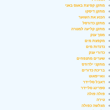
מתקן קפיצת באגס באני
מתקן דיסקו
הכנע את השוער
מתקן כדורסל
מתקן קליעה למטרה
מסך ענק
מקפצת מים
נדנדות מים
כדורי ענק
שערים מתנפחים
מתקני ילדודס
בריכת כדורים
וואייפאוט
דאבל סליידר
ספרינג סליידר
פולה פולה
טירה
מגלשה כפולה