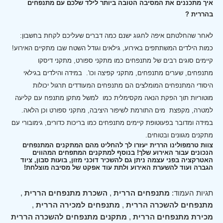
איך מתכננים את המסיבה הטובה ביותר לילד שלכם עם מתנפחים
בהררית ?
לאחר שהחלטתם איפה לחגוג ישנם כמה דברים שעליכם לקחת בחשבון:
כמות הילדים המשתתפים באירוע, גילאים וגודל השטח שבו מתקיים האירוע!
קיימים סוגים רבים של מתנפחים כמו מתקני ספורט, מתקני דיסקו
מתנפחים, שערים מתנפחים, מתקני קפיצה וכו'.
במידה והילדים בגילאי
היסודי המתנפחים המומלצים הם מתנפחים המעודדים תרגול יכולות
מוטוריות תוך הפקת הנאה מקסימלית כמו למשל מתקן מתנפח עם קליעה
למטרה, מקפצת מים התורמת לשיפור היציבה, מתקני ספורט וכן הלאה.
במידה ומדובר בפעוטופת קיימים מתנפחים כמו בריכות כדורים, גימובורי עם
מתקנים מגוונים ובטוחים.
צוות טרמפולינו הררית יעזרו לך להחליט מהם המתקנים המתנפחים
הנכונים עבור האירוע שלך! בנוסף למתקנים המתפחים המהווים
האטרקציה בפני עצמה ניתן גם להשכיר דוכני מזון, בועות סבון, ציוד
הגברה ועוד להשערת האירוע ולתת עוד אפקט של מסיבה מוצלחת!
תגיות העמוד:
מתנפחים הררית
,
השכרת מתנפחים הררית
,
מתנפחים להשכרה הררית
,
מתנפחים למכירה הררית
,
מכירת מתנפחים הררית
,
מתקנים מתנפחים להשכרה הררית