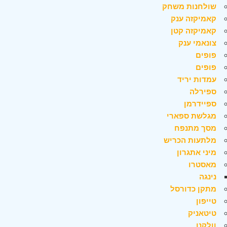
שולחנות משחק
קאמיקזה ענק
קאמיקזה קטן
צונאמי ענק
פופים
פופים
עמדות יריד
ספירלה
ספיידרמן
מגלשת ספארי
מסך מתנפח
מלתעות הכריש
מיני אתגרון
מאסטרו
נינגה
מתקן כדורסל
טייפון
טיטאניק
וולקנו