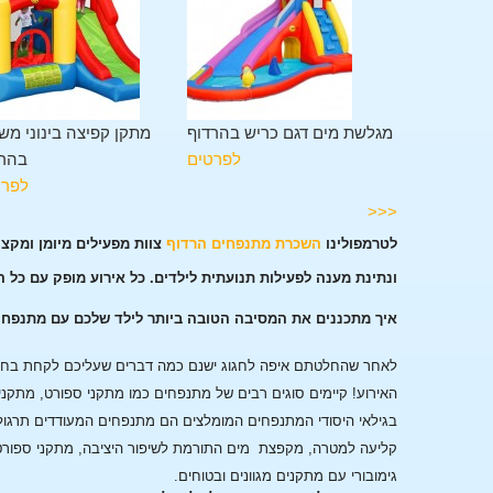
מתקן משולב 11 פעילויות
מגלשת מים דגם כריש בהרדוף
מתקן קפיצה בינוני מש
בהרדוף
לפרטים
בהרד
לפרטים
לפרט
<<<
לטרמפולינו
השכרת מתנפחים הרדוף
צוות מפעילים מיומן ומקצ
ונתינת מענה לפעילות תנועתית לילדים. כל אירוע מופק עם כל 
איך מתכננים את המסיבה הטובה ביותר לילד שלכם עם מתנפח
לאחר שהחלטתם איפה לחגוג ישנם כמה דברים שעליכם לקחת בחשבו
האירוע!
קיימים סוגים רבים של מתנפחים כמו מתקני ספורט, מתקני
בגילאי היסודי המתנפחים המומלצים הם מתנפחים המעודדים תרגול
קליעה למטרה, מקפצת מים התורמת לשיפור היציבה, מתקני ספורט
גימובורי עם מתקנים מגוונים ובטוחים.