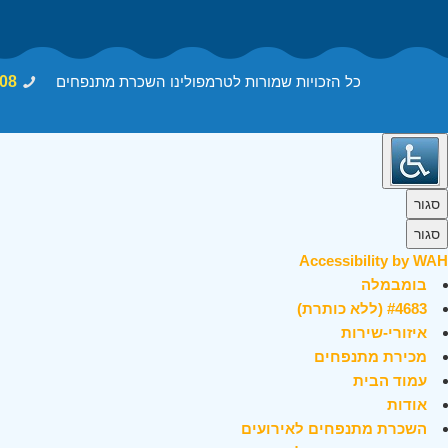
כל הזכויות שמורות לטרמפולינו השכרת מתנפחים
08
סגור
סגור
Accessibility by WAH
בומבמלה
#4683 (ללא כותרת)
איזורי-שירות
מכירת מתנפחים
עמוד הבית
אודות
השכרת מתנפחים לאירועים