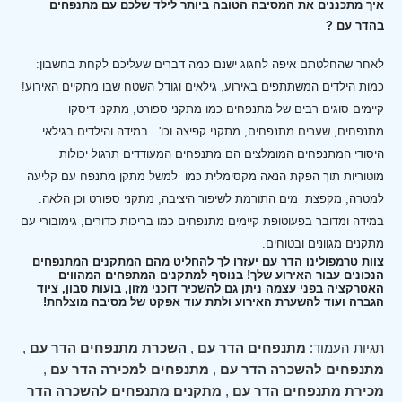
איך מתכננים את המסיבה הטובה ביותר לילד שלכם עם מתנפחים
בהדר עם ?
לאחר שהחלטתם איפה לחגוג ישנם כמה דברים שעליכם לקחת בחשבון:
כמות הילדים המשתתפים באירוע, גילאים וגודל השטח שבו מתקיים האירוע!
קיימים סוגים רבים של מתנפחים כמו מתקני ספורט, מתקני דיסקו
מתנפחים, שערים מתנפחים, מתקני קפיצה וכו'.
במידה והילדים בגילאי
היסודי המתנפחים המומלצים הם מתנפחים המעודדים תרגול יכולות
מוטוריות תוך הפקת הנאה מקסימלית כמו למשל מתקן מתנפח עם קליעה
למטרה, מקפצת מים התורמת לשיפור היציבה, מתקני ספורט וכן הלאה.
במידה ומדובר בפעוטופת קיימים מתנפחים כמו בריכות כדורים, גימובורי עם
מתקנים מגוונים ובטוחים.
צוות טרמפולינו הדר עם יעזרו לך להחליט מהם המתקנים המתנפחים
הנכונים עבור האירוע שלך! בנוסף למתקנים המתפחים המהווים
האטרקציה בפני עצמה ניתן גם להשכיר דוכני מזון, בועות סבון, ציוד
הגברה ועוד להשערת האירוע ולתת עוד אפקט של מסיבה מוצלחת!
תגיות העמוד:
מתנפחים הדר עם
,
השכרת מתנפחים הדר עם
,
מתנפחים להשכרה הדר עם
,
מתנפחים למכירה הדר עם
,
מכירת מתנפחים הדר עם
,
מתקנים מתנפחים להשכרה הדר