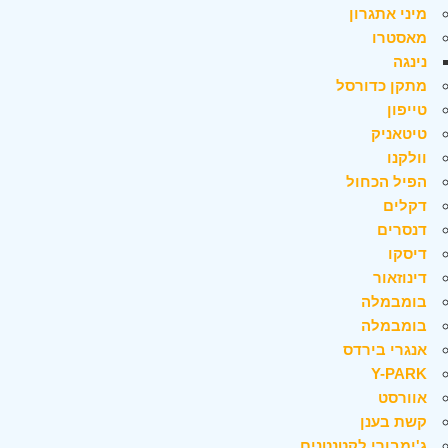
מיני אתגרון
מאסטרו
נינגה
מתקן כדורסל
טייפון
טיטאניק
וולקנו
הפיל הכחול
דקלים
דנסרים
דיסקו
דינוזאור
בומבמלה
בומבמלה
אנגרי בירדס
Y-PARK
אוורסט
קשת בענן
ג'ימבורי לקטנטנים