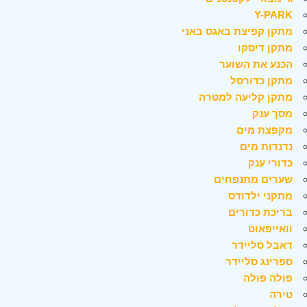
Y-PARK
מתקן קפיצת באגס באני
מתקן דיסקו
הכנע את השוער
מתקן כדורסל
מתקן קליעה למטרה
מסך ענק
מקפצת מים
נדנדות מים
כדורי ענק
שערים מתנפחים
מתקני ילדודס
בריכת כדורים
וואייפאוט
דאבל סליידר
ספרינג סליידר
פולה פולה
טירה