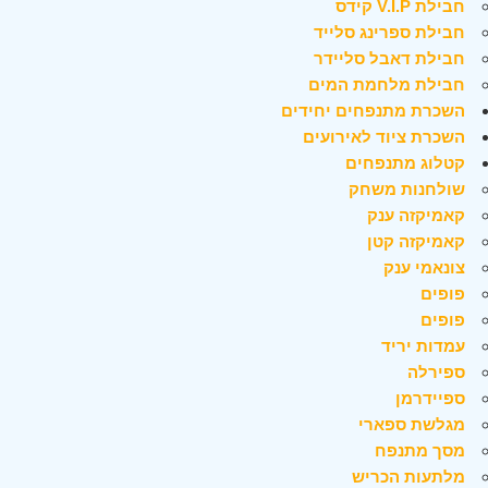
חבילת V.I.P קידס
חבילת ספרינג סלייד
חבילת דאבל סליידר
חבילת מלחמת המים
השכרת מתנפחים יחידים
השכרת ציוד לאירועים
קטלוג מתנפחים
שולחנות משחק
קאמיקזה ענק
קאמיקזה קטן
צונאמי ענק
פופים
פופים
עמדות יריד
ספירלה
ספיידרמן
מגלשת ספארי
מסך מתנפח
מלתעות הכריש