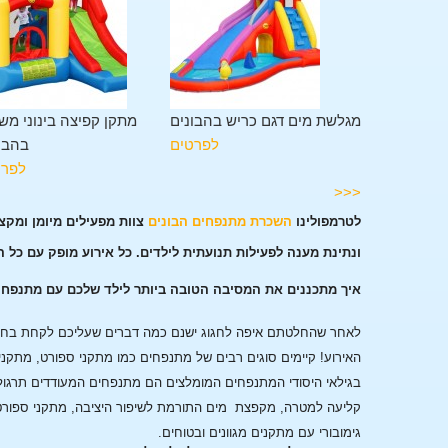
מתקן משולב 11 פעילויות
מגלשת מים דגם כריש בהבונים
מתקן קפיצה בינוני מש
בהבונים
לפרטים
בהבו
לפרטים
לפרט
<<<
לטרמפולינו
השכרת מתנפחים הבונים
צוות מפעילים מיומן ומקצ
ונתינת מענה לפעילות תנועתית לילדים. כל אירוע מופק עם כל 
איך מתכננים את המסיבה הטובה ביותר לילד שלכם עם מתנפחי
לאחר שהחלטתם איפה לחגוג ישנם כמה דברים שעליכם לקחת בחשבו
האירוע!
קיימים סוגים רבים של מתנפחים כמו מתקני ספורט, מתקני
בגילאי היסודי המתנפחים המומלצים הם מתנפחים המעודדים תרגול
קליעה למטרה, מקפצת מים התורמת לשיפור היציבה, מתקני ספורט
גימובורי עם מתקנים מגוונים ובטוחים.