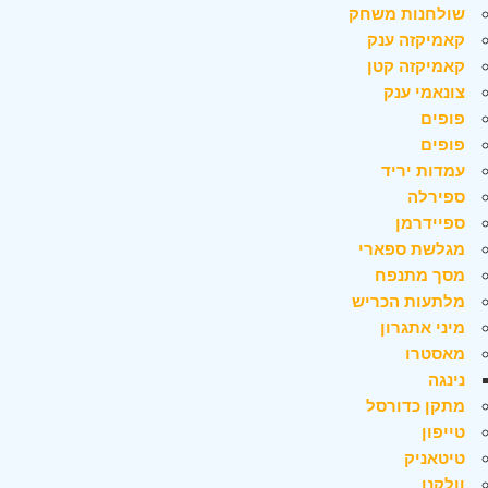
שולחנות משחק
קאמיקזה ענק
קאמיקזה קטן
צונאמי ענק
פופים
פופים
עמדות יריד
ספירלה
ספיידרמן
מגלשת ספארי
מסך מתנפח
מלתעות הכריש
מיני אתגרון
מאסטרו
נינגה
מתקן כדורסל
טייפון
טיטאניק
וולקנו