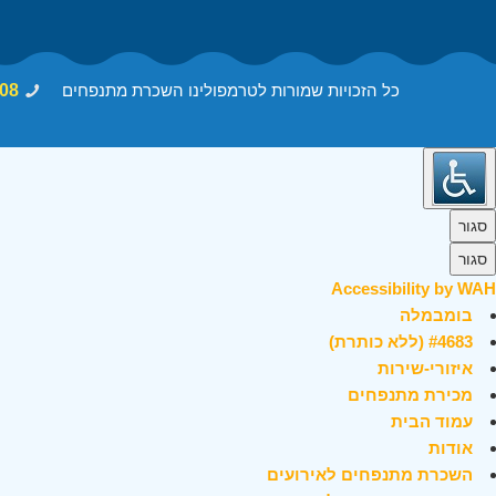
כל הזכויות שמורות לטרמפולינו השכרת מתנפחים
08
סגור
סגור
Accessibility by WAH
בומבמלה
#4683 (ללא כותרת)
איזורי-שירות
מכירת מתנפחים
עמוד הבית
אודות
השכרת מתנפחים לאירועים