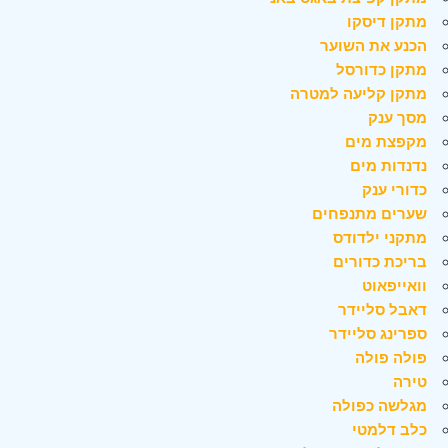
מתקן דיסקו
הכנע את השוער
מתקן כדורסל
מתקן קליעה למטרה
מסך ענק
מקפצת מים
נדנדות מים
כדורי ענק
שערים מתנפחים
מתקני ילדודס
בריכת כדורים
וואייפאוט
דאבל סליידר
ספרינג סליידר
פולה פולה
טירה
מגלשה כפולה
כלב דלמטי