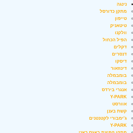
נינגה
מתקן כדורסל
טייפון
טיטאניק
וולקנו
הפיל הכחול
דקלים
דנסרים
דיסקו
דינוזאור
בומבמלה
בומבמלה
אנגרי בירדס
Y-PARK
אוורסט
קשת בענן
ג'ימבורי לקטנטנים
Y-PARK
מתקן קפיצת באגס באני