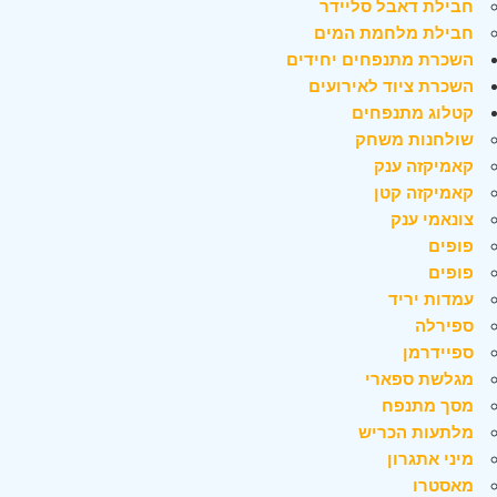
חבילת דאבל סליידר
חבילת מלחמת המים
השכרת מתנפחים יחידים
השכרת ציוד לאירועים
קטלוג מתנפחים
שולחנות משחק
קאמיקזה ענק
קאמיקזה קטן
צונאמי ענק
פופים
פופים
עמדות יריד
ספירלה
ספיידרמן
מגלשת ספארי
מסך מתנפח
מלתעות הכריש
מיני אתגרון
מאסטרו