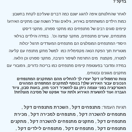
בדקל ?
לאחר שהחלטתם איפה לחגוג ישנם כמה דברים שעליכם לקחת בחשבון:
כמות הילדים המשתתפים באירוע, גילאים וגודל השטח שבו מתקיים האירוע!
קיימים סוגים רבים של מתנפחים כמו מתקני ספורט, מתקני דיסקו
מתנפחים, שערים מתנפחים, מתקני קפיצה וכו'.
במידה והילדים בגילאי
היסודי המתנפחים המומלצים הם מתנפחים המעודדים תרגול יכולות
מוטוריות תוך הפקת הנאה מקסימלית כמו למשל מתקן מתנפח עם קליעה
למטרה, מקפצת מים התורמת לשיפור היציבה, מתקני ספורט וכן הלאה.
במידה ומדובר בפעוטופת קיימים מתנפחים כמו בריכות כדורים, גימובורי עם
מתקנים מגוונים ובטוחים.
צוות טרמפולינו דקל יעזרו לך להחליט מהם המתקנים המתנפחים
הנכונים עבור האירוע שלך! בנוסף למתקנים המתפחים המהווים
האטרקציה בפני עצמה ניתן גם להשכיר דוכני מזון, בועות סבון, ציוד
הגברה ועוד להשערת האירוע ולתת עוד אפקט של מסיבה מוצלחת!
תגיות העמוד:
מתנפחים דקל
,
השכרת מתנפחים דקל
,
מתנפחים להשכרה דקל
,
מתנפחים למכירה דקל
,
מכירת
מתנפחים דקל
,
מתקנים מתנפחים להשכרה דקל
,
מתקנים
מתנפחים דקל
,
מתנפחים דקל
,
מתנפחים לילדים דקל
,