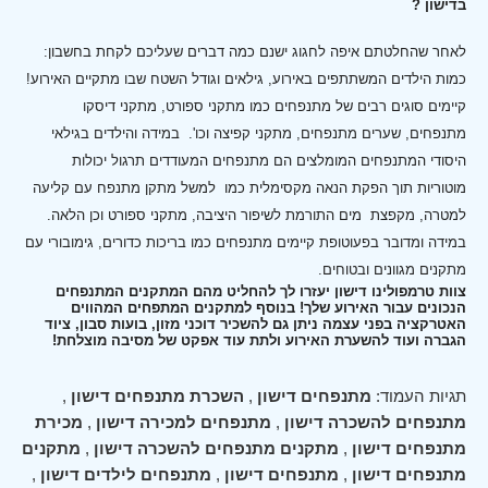
בדישון ?
לאחר שהחלטתם איפה לחגוג ישנם כמה דברים שעליכם לקחת בחשבון:
כמות הילדים המשתתפים באירוע, גילאים וגודל השטח שבו מתקיים האירוע!
קיימים סוגים רבים של מתנפחים כמו מתקני ספורט, מתקני דיסקו
מתנפחים, שערים מתנפחים, מתקני קפיצה וכו'.
במידה והילדים בגילאי
היסודי המתנפחים המומלצים הם מתנפחים המעודדים תרגול יכולות
מוטוריות תוך הפקת הנאה מקסימלית כמו למשל מתקן מתנפח עם קליעה
למטרה, מקפצת מים התורמת לשיפור היציבה, מתקני ספורט וכן הלאה.
במידה ומדובר בפעוטופת קיימים מתנפחים כמו בריכות כדורים, גימובורי עם
מתקנים מגוונים ובטוחים.
צוות טרמפולינו דישון יעזרו לך להחליט מהם המתקנים המתנפחים
הנכונים עבור האירוע שלך! בנוסף למתקנים המתפחים המהווים
האטרקציה בפני עצמה ניתן גם להשכיר דוכני מזון, בועות סבון, ציוד
הגברה ועוד להשערת האירוע ולתת עוד אפקט של מסיבה מוצלחת!
תגיות העמוד:
מתנפחים דישון
,
השכרת מתנפחים דישון
,
מתנפחים להשכרה דישון
,
מתנפחים למכירה דישון
,
מכירת
מתנפחים דישון
,
מתקנים מתנפחים להשכרה דישון
,
מתקנים
מתנפחים דישון
,
מתנפחים דישון
,
מתנפחים לילדים דישון
,