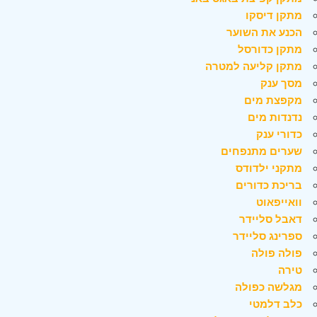
מתקן דיסקו
הכנע את השוער
מתקן כדורסל
מתקן קליעה למטרה
מסך ענק
מקפצת מים
נדנדות מים
כדורי ענק
שערים מתנפחים
מתקני ילדודס
בריכת כדורים
וואייפאוט
דאבל סליידר
ספרינג סליידר
פולה פולה
טירה
מגלשה כפולה
כלב דלמטי