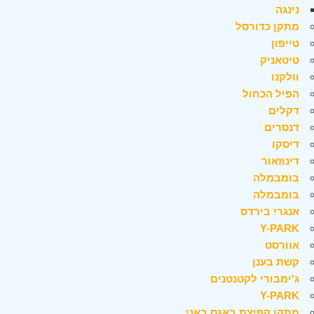
נינגה
מתקן כדורסל
טייפון
טיטאניק
וולקנו
הפיל הכחול
דקלים
דנסרים
דיסקו
דינוזאור
בומבמלה
בומבמלה
אנגרי בירדס
Y-PARK
אוורסט
קשת בענן
ג'ימבורי לקטנטנים
Y-PARK
מתקן קפיצת באגס באני