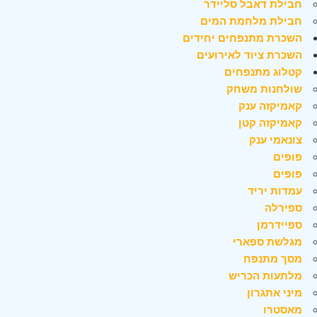
חבילת דאבל סליידר
חבילת מלחמת המים
השכרת מתנפחים יחידים
השכרת ציוד לאירועים
קטלוג מתנפחים
שולחנות משחק
קאמיקזה ענק
קאמיקזה קטן
צונאמי ענק
פופים
פופים
עמדות יריד
ספירלה
ספיידרמן
מגלשת ספארי
מסך מתנפח
מלתעות הכריש
מיני אתגרון
מאסטרו