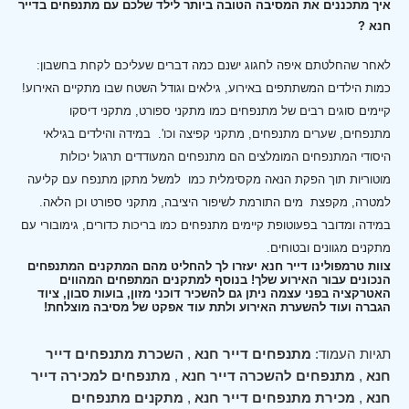
איך מתכננים את המסיבה הטובה ביותר לילד שלכם עם מתנפחים בדייר
חנא ?
לאחר שהחלטתם איפה לחגוג ישנם כמה דברים שעליכם לקחת בחשבון:
כמות הילדים המשתתפים באירוע, גילאים וגודל השטח שבו מתקיים האירוע!
קיימים סוגים רבים של מתנפחים כמו מתקני ספורט, מתקני דיסקו
מתנפחים, שערים מתנפחים, מתקני קפיצה וכו'.
במידה והילדים בגילאי
היסודי המתנפחים המומלצים הם מתנפחים המעודדים תרגול יכולות
מוטוריות תוך הפקת הנאה מקסימלית כמו למשל מתקן מתנפח עם קליעה
למטרה, מקפצת מים התורמת לשיפור היציבה, מתקני ספורט וכן הלאה.
במידה ומדובר בפעוטופת קיימים מתנפחים כמו בריכות כדורים, גימובורי עם
מתקנים מגוונים ובטוחים.
צוות טרמפולינו דייר חנא יעזרו לך להחליט מהם המתקנים המתנפחים
הנכונים עבור האירוע שלך! בנוסף למתקנים המתפחים המהווים
האטרקציה בפני עצמה ניתן גם להשכיר דוכני מזון, בועות סבון, ציוד
הגברה ועוד להשערת האירוע ולתת עוד אפקט של מסיבה מוצלחת!
תגיות העמוד:
מתנפחים דייר חנא
,
השכרת מתנפחים דייר
חנא
,
מתנפחים להשכרה דייר חנא
,
מתנפחים למכירה דייר
חנא
,
מכירת מתנפחים דייר חנא
,
מתקנים מתנפחים