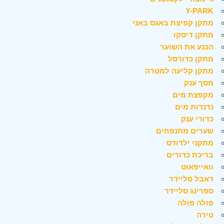
Y-PARK
מתקן קפיצת באגס באני
מתקן דיסקו
הכנע את השוער
מתקן כדורסל
מתקן קליעה למטרה
מסך ענק
מקפצת מים
נדנדות מים
כדורי ענק
שערים מתנפחים
מתקני ילדודס
בריכת כדורים
וואייפאוט
דאבל סליידר
ספרינג סליידר
פולה פולה
טירה