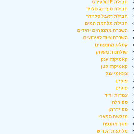
חבילת V.I.P קידס
חבילת ספרינג סלייד
חבילת דאבל סליידר
חבילת מלחמת המים
השכרת מתנפחים יחידים
השכרת ציוד לאירועים
קטלוג מתנפחים
שולחנות משחק
קאמיקזה ענק
קאמיקזה קטן
צונאמי ענק
פופים
פופים
עמדות יריד
ספירלה
ספיידרמן
מגלשת ספארי
מסך מתנפח
מלתעות הכריש