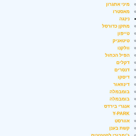
מיני אתגרון
מאסטרו
נינגה
מתקן כדורסל
טייפון
טיטאניק
וולקנו
הפיל הכחול
דקלים
דנסרים
דיסקו
דינוזאור
בומבמלה
בומבמלה
אנגרי בירדס
Y-PARK
אוורסט
קשת בענן
ג'ימבורי לקטנטנים