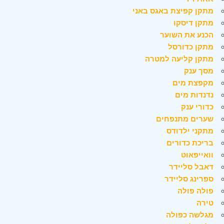
מתקן קפיצת באגס באני
מתקן דיסקו
הכנע את השוער
מתקן כדורסל
מתקן קליעה למטרה
מסך ענק
מקפצת מים
נדנדות מים
כדורי ענק
שערים מתנפחים
מתקני ילדודס
בריכת כדורים
וואייפאוט
דאבל סליידר
ספרינג סליידר
פולה פולה
טירה
מגלשה כפולה