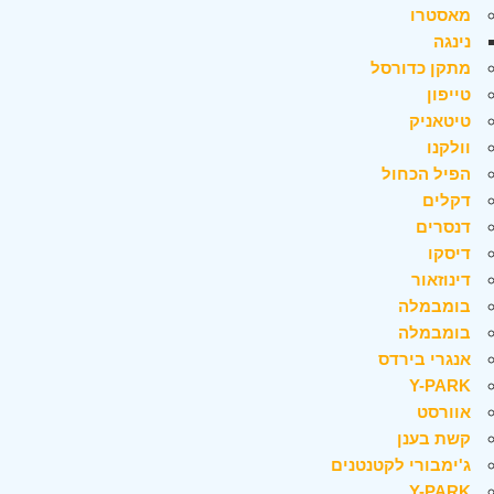
מאסטרו
נינגה
מתקן כדורסל
טייפון
טיטאניק
וולקנו
הפיל הכחול
דקלים
דנסרים
דיסקו
דינוזאור
בומבמלה
בומבמלה
אנגרי בירדס
Y-PARK
אוורסט
קשת בענן
ג'ימבורי לקטנטנים
Y-PARK