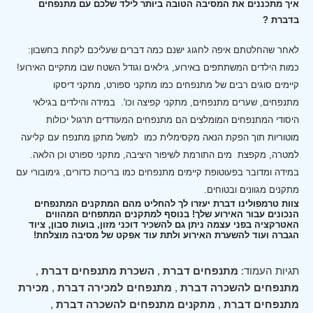
איך מתכננים את המסיבה הטובה ביותר לילד שלכם עם מתנפחים
בדברת ?
לאחר שהחלטתם איפה לחגוג ישנם כמה דברים שעליכם לקחת בחשבון:
כמות הילדים המשתתפים באירוע, גילאים וגודל השטח שבו מתקיים האירוע!
קיימים סוגים רבים של מתנפחים כמו מתקני ספורט, מתקני דיסקו
מתנפחים, שערים מתנפחים, מתקני קפיצה וכו'.
במידה והילדים בגילאי
היסודי המתנפחים המומלצים הם מתנפחים המעודדים תרגול יכולות
מוטוריות תוך הפקת הנאה מקסימלית כמו למשל מתקן מתנפח עם קליעה
למטרה, מקפצת מים התורמת לשיפור היציבה, מתקני ספורט וכן הלאה.
במידה ומדובר בפעוטופת קיימים מתנפחים כמו בריכות כדורים, גימובורי עם
מתקנים מגוונים ובטוחים.
צוות טרמפולינו דברת יעזרו לך להחליט מהם המתקנים המתנפחים
הנכונים עבור האירוע שלך! בנוסף למתקנים המתפחים המהווים
האטרקציה בפני עצמה ניתן גם להשכיר דוכני מזון, בועות סבון, ציוד
הגברה ועוד להשערת האירוע ולתת עוד אפקט של מסיבה מוצלחת!
תגיות העמוד:
מתנפחים דברת
,
השכרת מתנפחים דברת
,
מתנפחים להשכרה דברת
,
מתנפחים למכירה דברת
,
מכירת
מתנפחים דברת
,
מתקנים מתנפחים להשכרה דברת
,