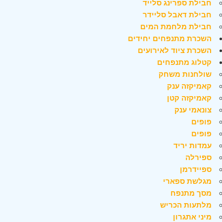
חבילת ספרינג סלייד
חבילת דאבל סליידר
חבילת מלחמת המים
השכרת מתנפחים יחידים
השכרת ציוד לאירועים
קטלוג מתנפחים
שולחנות משחק
קאמיקזה ענק
קאמיקזה קטן
צונאמי ענק
פופים
פופים
עמדות יריד
ספירלה
ספיידרמן
מגלשת ספארי
מסך מתנפח
מלתעות הכריש
מיני אתגרון