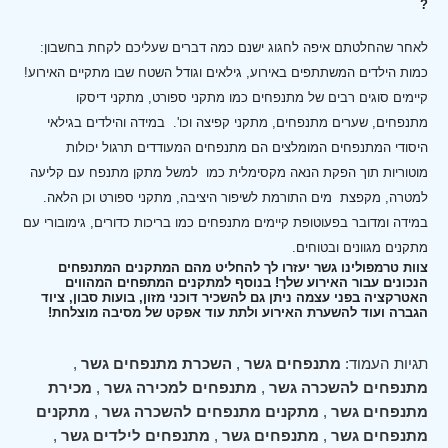
?
לאחר שהחלטתם איפה לחגוג ישנם כמה דברים שעליכם לקחת בחשבון:
כמות הילדים המשתתפים באירוע, גילאים וגודל השטח שבו מתקיים האירוע!
קיימים סוגים רבים של מתנפחים כמו מתקני ספורט, מתקני דיסקו
מתנפחים, שערים מתנפחים, מתקני קפיצה וכו'.
במידה והילדים בגילאי
היסודי המתנפחים המומלצים הם מתנפחים המעודדים תרגול יכולות
מוטוריות תוך הפקת הנאה מקסימלית כמו למשל מתקן מתנפח עם קליעה
למטרה, מקפצת מים התורמת לשיפור היציבה, מתקני ספורט וכן הלאה.
במידה ומדובר בפעוטופת קיימים מתנפחים כמו בריכות כדורים, גימובורי עם
מתקנים מגוונים ובטוחים.
צוות טרמפולינו גשר יעזרו לך להחליט מהם המתקנים המתנפחים
הנכונים עבור האירוע שלך! בנוסף למתקנים המתפחים המהווים
האטרקציה בפני עצמה ניתן גם להשכיר דוכני מזון, בועות סבון, ציוד
הגברה ועוד להשערת האירוע ולתת עוד אפקט של מסיבה מוצלחת!
תגיות העמוד:
מתנפחים גשר
,
השכרת מתנפחים גשר
,
מתנפחים להשכרה גשר
,
מתנפחים למכירה גשר
,
מכירת
מתנפחים גשר
,
מתקנים מתנפחים להשכרה גשר
,
מתקנים
מתנפחים גשר
,
מתנפחים גשר
,
מתנפחים לילדים גשר
,