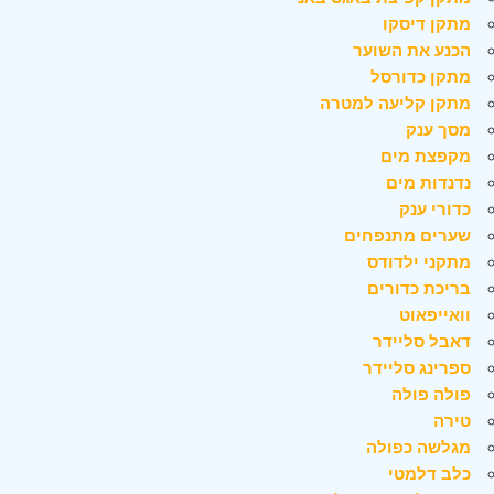
מתקן דיסקו
הכנע את השוער
מתקן כדורסל
מתקן קליעה למטרה
מסך ענק
מקפצת מים
נדנדות מים
כדורי ענק
שערים מתנפחים
מתקני ילדודס
בריכת כדורים
וואייפאוט
דאבל סליידר
ספרינג סליידר
פולה פולה
טירה
מגלשה כפולה
כלב דלמטי