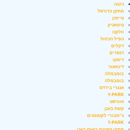
נינגה
מתקן כדורסל
טייפון
טיטאניק
וולקנו
הפיל הכחול
דקלים
דנסרים
דיסקו
דינוזאור
בומבמלה
בומבמלה
אנגרי בירדס
Y-PARK
אוורסט
קשת בענן
ג'ימבורי לקטנטנים
Y-PARK
מתקן קפיצת באגס באני