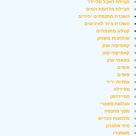
חבילת דאבל סליידר
חבילת מלחמת המים
השכרת מתנפחים יחידים
השכרת ציוד לאירועים
קטלוג מתנפחים
שולחנות משחק
קאמיקזה ענק
קאמיקזה קטן
צונאמי ענק
פופים
פופים
עמדות יריד
ספירלה
ספיידרמן
מגלשת ספארי
מסך מתנפח
מלתעות הכריש
מיני אתגרון
מאסטרו