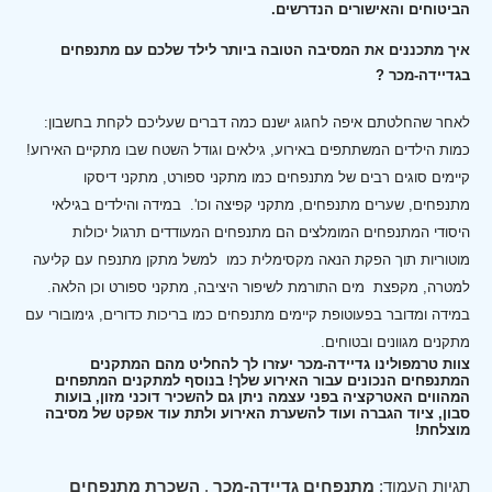
הביטוחים והאישורים הנדרשים.
איך מתכננים את המסיבה הטובה ביותר לילד שלכם עם מתנפחים
בגדיידה-מכר ?
לאחר שהחלטתם איפה לחגוג ישנם כמה דברים שעליכם לקחת בחשבון:
כמות הילדים המשתתפים באירוע, גילאים וגודל השטח שבו מתקיים האירוע!
קיימים סוגים רבים של מתנפחים כמו מתקני ספורט, מתקני דיסקו
מתנפחים, שערים מתנפחים, מתקני קפיצה וכו'.
במידה והילדים בגילאי
היסודי המתנפחים המומלצים הם מתנפחים המעודדים תרגול יכולות
מוטוריות תוך הפקת הנאה מקסימלית כמו למשל מתקן מתנפח עם קליעה
למטרה, מקפצת מים התורמת לשיפור היציבה, מתקני ספורט וכן הלאה.
במידה ומדובר בפעוטופת קיימים מתנפחים כמו בריכות כדורים, גימובורי עם
מתקנים מגוונים ובטוחים.
צוות טרמפולינו גדיידה-מכר יעזרו לך להחליט מהם המתקנים
המתנפחים הנכונים עבור האירוע שלך! בנוסף למתקנים המתפחים
המהווים האטרקציה בפני עצמה ניתן גם להשכיר דוכני מזון, בועות
סבון, ציוד הגברה ועוד להשערת האירוע ולתת עוד אפקט של מסיבה
מוצלחת!
תגיות העמוד:
מתנפחים גדיידה-מכר
,
השכרת מתנפחים