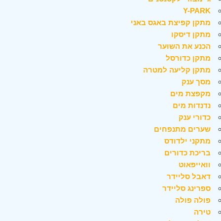
Y-PARK
מתקן קפיצת באגס באני
מתקן דיסקו
הכנע את השוער
מתקן כדורסל
מתקן קליעה למטרה
מסך ענק
מקפצת מים
נדנדות מים
כדורי ענק
שערים מתנפחים
מתקני ילדודס
בריכת כדורים
וואייפאוט
דאבל סליידר
ספרינג סליידר
פולה פולה
טירה