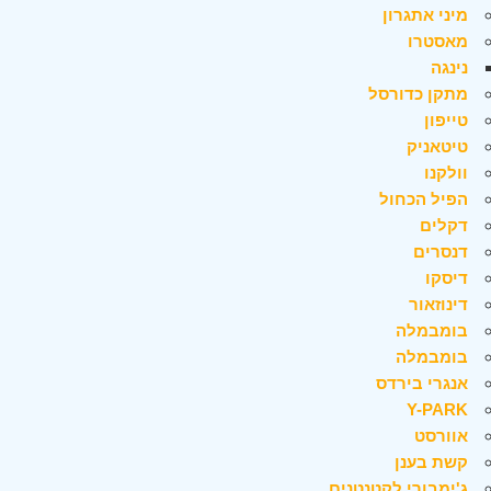
מיני אתגרון
מאסטרו
נינגה
מתקן כדורסל
טייפון
טיטאניק
וולקנו
הפיל הכחול
דקלים
דנסרים
דיסקו
דינוזאור
בומבמלה
בומבמלה
אנגרי בירדס
Y-PARK
אוורסט
קשת בענן
ג'ימבורי לקטנטנים