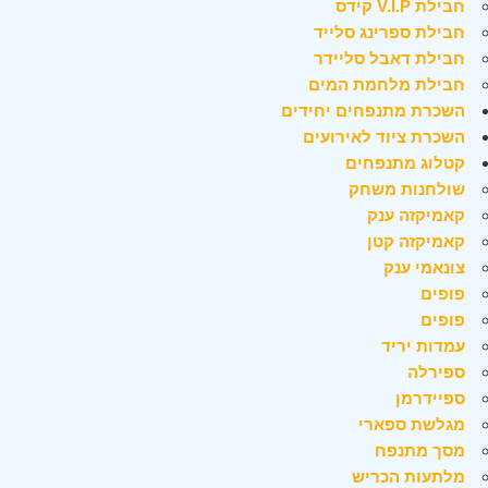
חבילת V.I.P קידס
חבילת ספרינג סלייד
חבילת דאבל סליידר
חבילת מלחמת המים
השכרת מתנפחים יחידים
השכרת ציוד לאירועים
קטלוג מתנפחים
שולחנות משחק
קאמיקזה ענק
קאמיקזה קטן
צונאמי ענק
פופים
פופים
עמדות יריד
ספירלה
ספיידרמן
מגלשת ספארי
מסך מתנפח
מלתעות הכריש