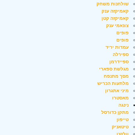
שולחנות משחק
קאמיקזה ענק
קאמיקזה קטן
צונאמי ענק
פופים
פופים
עמדות יריד
ספירלה
ספיידרמן
מגלשת ספארי
מסך מתנפח
מלתעות הכריש
מיני אתגרון
מאסטרו
נינגה
מתקן כדורסל
טייפון
טיטאניק
וולקנו