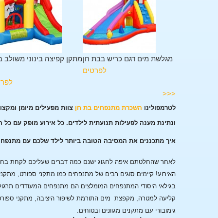
תקן משולב 11 פעילויות בבת
מגלשת מים דגם כריש בבת חן
מתקן קפיצה בינוני משולב 
חן
לפרטים
לפרטים
לפרט
<<<
לטרמפולינו
השכרת מתנפחים בת חן
צוות מפעילים מיומן ומקצ
ונתינת מענה לפעילות תנועתית לילדים. כל אירוע מופק עם כל 
איך מתכננים את המסיבה הטובה ביותר לילד שלכם עם מתנפחי
לאחר שהחלטתם איפה לחגוג ישנם כמה דברים שעליכם לקחת בחשבו
האירוע!
קיימים סוגים רבים של מתנפחים כמו מתקני ספורט, מתקני
בגילאי היסודי המתנפחים המומלצים הם מתנפחים המעודדים תרגול
קליעה למטרה, מקפצת מים התורמת לשיפור היציבה, מתקני ספורט
גימובורי עם מתקנים מגוונים ובטוחים.