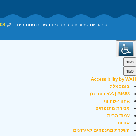
כל הזכויות שמורות לטרמפולינו השכרת מתנפחים
08
סגור
סגור
Accessibility by WAH
בומבמלה
#4683 (ללא כותרת)
איזורי-שירות
מכירת מתנפחים
עמוד הבית
אודות
השכרת מתנפחים לאירועים