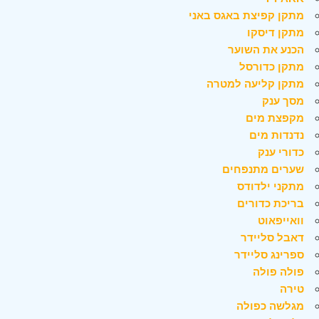
מתקן קפיצת באגס באני
מתקן דיסקו
הכנע את השוער
מתקן כדורסל
מתקן קליעה למטרה
מסך ענק
מקפצת מים
נדנדות מים
כדורי ענק
שערים מתנפחים
מתקני ילדודס
בריכת כדורים
וואייפאוט
דאבל סליידר
ספרינג סליידר
פולה פולה
טירה
מגלשה כפולה