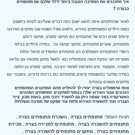
איך מתכננים את המסיבה הטובה ביותר לילד שלכם עם מתנפחים
בבצרה ?
לאחר שהחלטתם איפה לחגוג ישנם כמה דברים שעליכם לקחת בחשבון:
כמות הילדים המשתתפים באירוע, גילאים וגודל השטח שבו מתקיים האירוע!
קיימים סוגים רבים של מתנפחים כמו מתקני ספורט, מתקני דיסקו
מתנפחים, שערים מתנפחים, מתקני קפיצה וכו'.
במידה והילדים בגילאי
היסודי המתנפחים המומלצים הם מתנפחים המעודדים תרגול יכולות
מוטוריות תוך הפקת הנאה מקסימלית כמו למשל מתקן מתנפח עם קליעה
למטרה, מקפצת מים התורמת לשיפור היציבה, מתקני ספורט וכן הלאה.
במידה ומדובר בפעוטופת קיימים מתנפחים כמו בריכות כדורים, גימובורי עם
מתקנים מגוונים ובטוחים.
צוות טרמפולינו בצרה יעזרו לך להחליט מהם המתקנים המתנפחים
הנכונים עבור האירוע שלך! בנוסף למתקנים המתפחים המהווים
האטרקציה בפני עצמה ניתן גם להשכיר דוכני מזון, בועות סבון, ציוד
הגברה ועוד להשערת האירוע ולתת עוד אפקט של מסיבה מוצלחת!
תגיות העמוד:
מתנפחים בצרה
,
השכרת מתנפחים בצרה
,
מתנפחים להשכרה בצרה
,
מתנפחים למכירה בצרה
,
מכירת
מתנפחים בצרה
,
מתקנים מתנפחים להשכרה בצרה
,