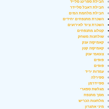
חבילת ספרינג סלייד
חבילת דאבל סליידר
חבילת מלחמת המים
השכרת מתנפחים יחידים
השכרת ציוד לאירועים
קטלוג מתנפחים
שולחנות משחק
קאמיקזה ענק
קאמיקזה קטן
צונאמי ענק
פופים
פופים
עמדות יריד
ספירלה
ספיידרמן
מגלשת ספארי
מסך מתנפח
מלתעות הכריש
מיני אתגרון