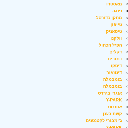
מאסטרו
נינגה
מתקן כדורסל
טייפון
טיטאניק
וולקנו
הפיל הכחול
דקלים
דנסרים
דיסקו
דינוזאור
בומבמלה
בומבמלה
אנגרי בירדס
Y-PARK
אוורסט
קשת בענן
ג'ימבורי לקטנטנים
Y-PARK