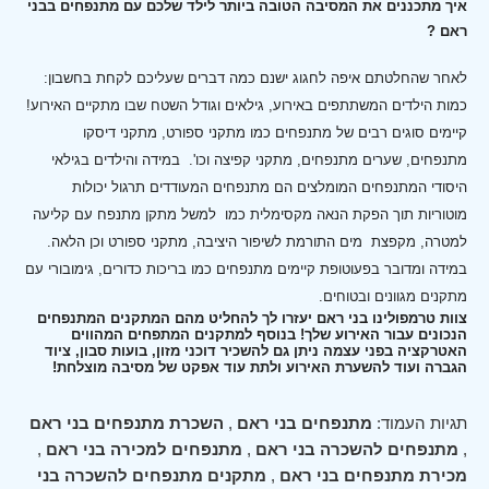
איך מתכננים את המסיבה הטובה ביותר לילד שלכם עם מתנפחים בבני
ראם ?
לאחר שהחלטתם איפה לחגוג ישנם כמה דברים שעליכם לקחת בחשבון:
כמות הילדים המשתתפים באירוע, גילאים וגודל השטח שבו מתקיים האירוע!
קיימים סוגים רבים של מתנפחים כמו מתקני ספורט, מתקני דיסקו
מתנפחים, שערים מתנפחים, מתקני קפיצה וכו'.
במידה והילדים בגילאי
היסודי המתנפחים המומלצים הם מתנפחים המעודדים תרגול יכולות
מוטוריות תוך הפקת הנאה מקסימלית כמו למשל מתקן מתנפח עם קליעה
למטרה, מקפצת מים התורמת לשיפור היציבה, מתקני ספורט וכן הלאה.
במידה ומדובר בפעוטופת קיימים מתנפחים כמו בריכות כדורים, גימובורי עם
מתקנים מגוונים ובטוחים.
צוות טרמפולינו בני ראם יעזרו לך להחליט מהם המתקנים המתנפחים
הנכונים עבור האירוע שלך! בנוסף למתקנים המתפחים המהווים
האטרקציה בפני עצמה ניתן גם להשכיר דוכני מזון, בועות סבון, ציוד
הגברה ועוד להשערת האירוע ולתת עוד אפקט של מסיבה מוצלחת!
תגיות העמוד:
מתנפחים בני ראם
,
השכרת מתנפחים בני ראם
,
מתנפחים להשכרה בני ראם
,
מתנפחים למכירה בני ראם
,
מכירת מתנפחים בני ראם
,
מתקנים מתנפחים להשכרה בני