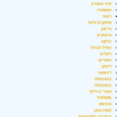
מיני אתגרון
מאסטרו
נינגה
מתקן כדורסל
טייפון
טיטאניק
וולקנו
הפיל הכחול
דקלים
דנסרים
דיסקו
דינוזאור
בומבמלה
בומבמלה
אנגרי בירדס
Y-PARK
אוורסט
קשת בענן
ג'ימבורי לקטנטנים