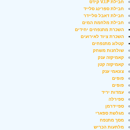
חבילת V.I.P קידס
חבילת ספרינג סלייד
חבילת דאבל סליידר
חבילת מלחמת המים
השכרת מתנפחים יחידים
השכרת ציוד לאירועים
קטלוג מתנפחים
שולחנות משחק
קאמיקזה ענק
קאמיקזה קטן
צונאמי ענק
פופים
פופים
עמדות יריד
ספירלה
ספיידרמן
מגלשת ספארי
מסך מתנפח
מלתעות הכריש