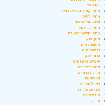
Y-PARK
מתקן קפיצת באגס באני
מתקן דיסקו
הכנע את השוער
מתקן כדורסל
מתקן קליעה למטרה
מסך ענק
מקפצת מים
נדנדות מים
כדורי ענק
שערים מתנפחים
מתקני ילדודס
בריכת כדורים
וואייפאוט
דאבל סליידר
ספרינג סליידר
פולה פולה
טירה