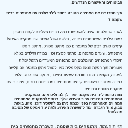
הביטוחים והאישורים הנדרשים.
איך מתכננים את המסיבה הטובה ביותר לילד שלכם עם מתנפחים בבית
שקמה ?
לאחר שהחלטתם איפה לחגוג ישנם כמה דברים שעליכם לקחת בחשבון:
כמות הילדים המשתתפים באירוע, גילאים וגודל השטח שבו מתקיים האירוע!
קיימים סוגים רבים של מתנפחים כמו מתקני ספורט, מתקני דיסקו
מתנפחים, שערים מתנפחים, מתקני קפיצה וכו'.
במידה והילדים בגילאי
היסודי המתנפחים המומלצים הם מתנפחים המעודדים תרגול יכולות
מוטוריות תוך הפקת הנאה מקסימלית כמו למשל מתקן מתנפח עם קליעה
למטרה, מקפצת מים התורמת לשיפור היציבה, מתקני ספורט וכן הלאה.
במידה ומדובר בפעוטופת קיימים מתנפחים כמו בריכות כדורים, גימובורי עם
מתקנים מגוונים ובטוחים.
צוות טרמפולינו בית שקמה יעזרו לך להחליט מהם המתקנים
המתנפחים הנכונים עבור האירוע שלך! בנוסף למתקנים המתפחים
המהווים האטרקציה בפני עצמה ניתן גם להשכיר דוכני מזון, בועות
סבון, ציוד הגברה ועוד להשערת האירוע ולתת עוד אפקט של מסיבה
מוצלחת!
תגיות העמוד:
מתנפחים בית שקמה
,
השכרת מתנפחים בית