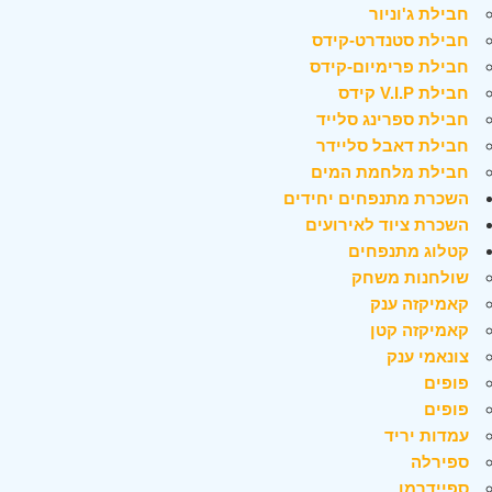
חבילת ג'וניור
חבילת סטנדרט-קידס
חבילת פרימיום-קידס
חבילת V.I.P קידס
חבילת ספרינג סלייד
חבילת דאבל סליידר
חבילת מלחמת המים
השכרת מתנפחים יחידים
השכרת ציוד לאירועים
קטלוג מתנפחים
שולחנות משחק
קאמיקזה ענק
קאמיקזה קטן
צונאמי ענק
פופים
פופים
עמדות יריד
ספירלה
ספיידרמן