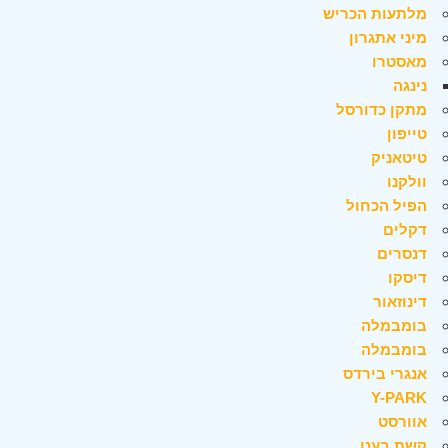
מלתעות הכריש
מיני אתגרון
מאסטרו
נינגה
מתקן כדורסל
טייפון
טיטאניק
וולקנו
הפיל הכחול
דקלים
דנסרים
דיסקו
דינוזאור
בומבמלה
בומבמלה
אנגרי בירדס
Y-PARK
אוורסט
קשת בענן