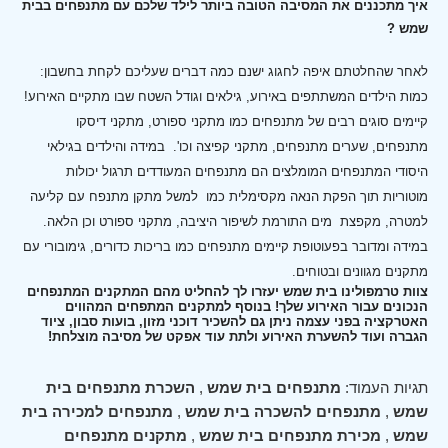
איך מתכננים את המסיבה הטובה ביותר לילד שלכם עם מתנפחים בבית
שמש ?
לאחר שהחלטתם איפה לחגוג ישנם כמה דברים שעליכם לקחת בחשבון:
כמות הילדים המשתתפים באירוע, גילאים וגודל השטח שבו מתקיים האירוע!
קיימים סוגים רבים של מתנפחים כמו מתקני ספורט, מתקני דיסקו
מתנפחים, שערים מתנפחים, מתקני קפיצה וכו'.
במידה והילדים בגילאי
היסודי המתנפחים המומלצים הם מתנפחים המעודדים תרגול יכולות
מוטוריות תוך הפקת הנאה מקסימלית כמו למשל מתקן מתנפח עם קליעה
למטרה, מקפצת מים התורמת לשיפור היציבה, מתקני ספורט וכן הלאה.
במידה ומדובר בפעוטופת קיימים מתנפחים כמו בריכות כדורים, גימובורי עם
מתקנים מגוונים ובטוחים.
צוות טרמפולינו בית שמש יעזרו לך להחליט מהם המתקנים המתנפחים
הנכונים עבור האירוע שלך! בנוסף למתקנים המתפחים המהווים
האטרקציה בפני עצמה ניתן גם להשכיר דוכני מזון, בועות סבון, ציוד
הגברה ועוד להשערת האירוע ולתת עוד אפקט של מסיבה מוצלחת!
תגיות העמוד:
מתנפחים בית שמש
,
השכרת מתנפחים בית
שמש
,
מתנפחים להשכרה בית שמש
,
מתנפחים למכירה בית
שמש
,
מכירת מתנפחים בית שמש
,
מתקנים מתנפחים