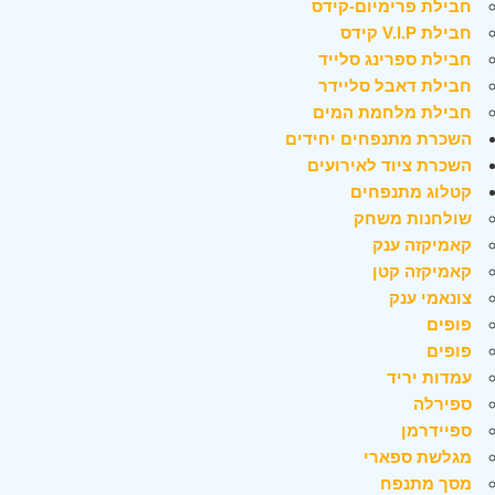
חבילת פרימיום-קידס
חבילת V.I.P קידס
חבילת ספרינג סלייד
חבילת דאבל סליידר
חבילת מלחמת המים
השכרת מתנפחים יחידים
השכרת ציוד לאירועים
קטלוג מתנפחים
שולחנות משחק
קאמיקזה ענק
קאמיקזה קטן
צונאמי ענק
פופים
פופים
עמדות יריד
ספירלה
ספיידרמן
מגלשת ספארי
מסך מתנפח