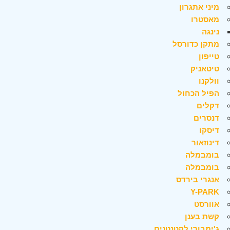
מיני אתגרון
מאסטרו
נינגה
מתקן כדורסל
טייפון
טיטאניק
וולקנו
הפיל הכחול
דקלים
דנסרים
דיסקו
דינוזאור
בומבמלה
בומבמלה
אנגרי בירדס
Y-PARK
אוורסט
קשת בענן
ג'ימבורי לקטנטנים