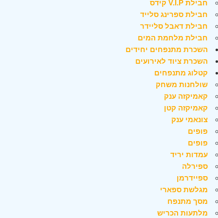
חבילת V.I.P קידס
חבילת ספרינג סלייד
חבילת דאבל סליידר
חבילת מלחמת המים
השכרת מתנפחים יחידים
השכרת ציוד לאירועים
קטלוג מתנפחים
שולחנות משחק
קאמיקזה ענק
קאמיקזה קטן
צונאמי ענק
פופים
פופים
עמדות יריד
ספירלה
ספיידרמן
מגלשת ספארי
מסך מתנפח
מלתעות הכריש