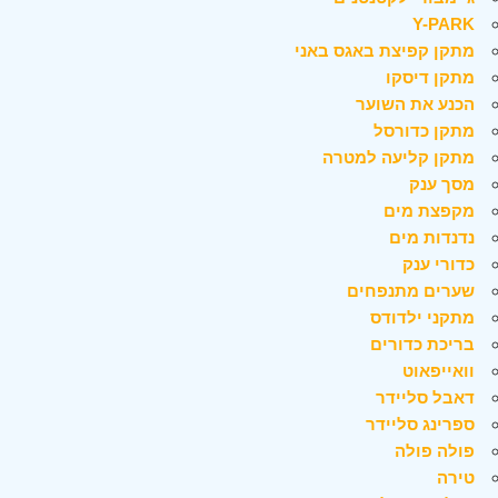
Y-PARK
מתקן קפיצת באגס באני
מתקן דיסקו
הכנע את השוער
מתקן כדורסל
מתקן קליעה למטרה
מסך ענק
מקפצת מים
נדנדות מים
כדורי ענק
שערים מתנפחים
מתקני ילדודס
בריכת כדורים
וואייפאוט
דאבל סליידר
ספרינג סליידר
פולה פולה
טירה