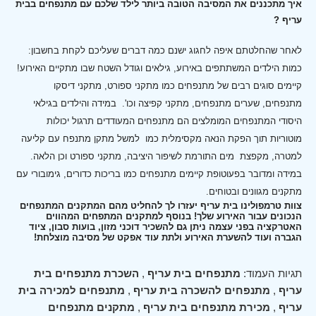
איך מתכננים את המסיבה הטובה ביותר לילד שלכם עם מתנפחים בבית
עריף ?
לאחר שהחלטתם איפה לחגוג ישנם כמה דברים שעליכם לקחת בחשבון:
כמות הילדים המשתתפים באירוע, גילאים וגודל השטח שבו מתקיים האירוע!
קיימים סוגים רבים של מתנפחים כמו מתקני ספורט, מתקני דיסקו
מתנפחים, שערים מתנפחים, מתקני קפיצה וכו'.
במידה והילדים בגילאי
היסודי המתנפחים המומלצים הם מתנפחים המעודדים תרגול יכולות
מוטוריות תוך הפקת הנאה מקסימלית כמו למשל מתקן מתנפח עם קליעה
למטרה, מקפצת מים התורמת לשיפור היציבה, מתקני ספורט וכן הלאה.
במידה ומדובר בפעוטופת קיימים מתנפחים כמו בריכות כדורים, גימובורי עם
מתקנים מגוונים ובטוחים.
צוות טרמפולינו בית עריף יעזרו לך להחליט מהם המתקנים המתנפחים
הנכונים עבור האירוע שלך! בנוסף למתקנים המתפחים המהווים
האטרקציה בפני עצמה ניתן גם להשכיר דוכני מזון, בועות סבון, ציוד
הגברה ועוד להשערת האירוע ולתת עוד אפקט של מסיבה מוצלחת!
תגיות העמוד:
מתנפחים בית עריף
,
השכרת מתנפחים בית
עריף
,
מתנפחים להשכרה בית עריף
,
מתנפחים למכירה בית
עריף
,
מכירת מתנפחים בית עריף
,
מתקנים מתנפחים