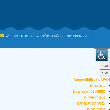
כל הזכויות שמורות לטרמפולינו השכרת מתנפחים
08
סגור
סגור
Accessibility by WAH
בומבמלה
#4683 (ללא כותרת)
איזורי-שירות
מכירת מתנפחים
עמוד הבית