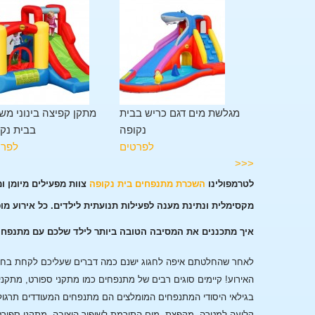
ן משולב 11 פעילויות בבית
מגלשת מים דגם כריש בבית
מתקן קפיצה בינוני מש
נקופה
נקופה
בבית נק
לפרטים
לפרטים
לפרט
<<<
לטרמפולינו
השכרת מתנפחים בית נקופה
צוות מפעילים מיומן ו
מקסימלית ונתינת מענה לפעילות תנועתית לילדים. כל אירוע מו
איך מתכננים את המסיבה הטובה ביותר לילד שלכם עם מתנפחי
לאחר שהחלטתם איפה לחגוג ישנם כמה דברים שעליכם לקחת בחשבו
האירוע!
קיימים סוגים רבים של מתנפחים כמו מתקני ספורט, מתקני
בגילאי היסודי המתנפחים המומלצים הם מתנפחים המעודדים תרגול
קליעה למטרה, מקפצת מים התורמת לשיפור היציבה, מתקני ספורט