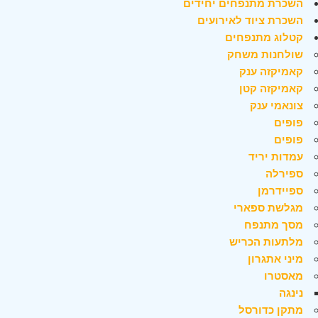
השכרת מתנפחים יחידים
השכרת ציוד לאירועים
קטלוג מתנפחים
שולחנות משחק
קאמיקזה ענק
קאמיקזה קטן
צונאמי ענק
פופים
פופים
עמדות יריד
ספירלה
ספיידרמן
מגלשת ספארי
מסך מתנפח
מלתעות הכריש
מיני אתגרון
מאסטרו
נינגה
מתקן כדורסל