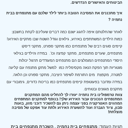
הביטוחים והאישורים הנדרשים.
איך מתכננים את המסיבה הטובה ביותר לילד שלכם עם מתנפחים בבית
נחמיה ?
לאחר שהחלטתם איפה לחגוג ישנם כמה דברים שעליכם לקחת בחשבון:
כמות הילדים המשתתפים באירוע, גילאים וגודל השטח שבו מתקיים האירוע!
קיימים סוגים רבים של מתנפחים כמו מתקני ספורט, מתקני דיסקו
מתנפחים, שערים מתנפחים, מתקני קפיצה וכו'.
במידה והילדים בגילאי
היסודי המתנפחים המומלצים הם מתנפחים המעודדים תרגול יכולות
מוטוריות תוך הפקת הנאה מקסימלית כמו למשל מתקן מתנפח עם קליעה
למטרה, מקפצת מים התורמת לשיפור היציבה, מתקני ספורט וכן הלאה.
במידה ומדובר בפעוטופת קיימים מתנפחים כמו בריכות כדורים, גימובורי עם
מתקנים מגוונים ובטוחים.
צוות טרמפולינו בית נחמיה יעזרו לך להחליט מהם המתקנים
המתנפחים הנכונים עבור האירוע שלך! בנוסף למתקנים המתפחים
המהווים האטרקציה בפני עצמה ניתן גם להשכיר דוכני מזון, בועות
סבון, ציוד הגברה ועוד להשערת האירוע ולתת עוד אפקט של מסיבה
מוצלחת!
תגיות העמוד:
מתנפחים בית נחמיה
,
השכרת מתנפחים בית