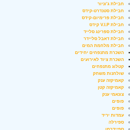
חבילת ג'וניור
חבילת סטנדרט-קידס
חבילת פרימיום-קידס
חבילת V.I.P קידס
חבילת ספרינג סלייד
חבילת דאבל סליידר
חבילת מלחמת המים
השכרת מתנפחים יחידים
השכרת ציוד לאירועים
קטלוג מתנפחים
שולחנות משחק
קאמיקזה ענק
קאמיקזה קטן
צונאמי ענק
פופים
פופים
עמדות יריד
ספירלה
ספיידרמן