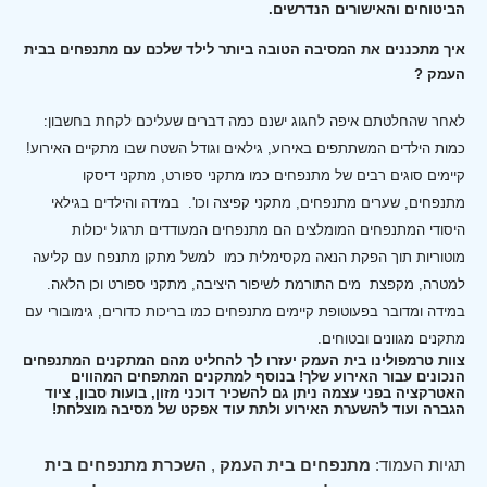
הביטוחים והאישורים הנדרשים.
איך מתכננים את המסיבה הטובה ביותר לילד שלכם עם מתנפחים בבית
העמק ?
לאחר שהחלטתם איפה לחגוג ישנם כמה דברים שעליכם לקחת בחשבון:
כמות הילדים המשתתפים באירוע, גילאים וגודל השטח שבו מתקיים האירוע!
קיימים סוגים רבים של מתנפחים כמו מתקני ספורט, מתקני דיסקו
מתנפחים, שערים מתנפחים, מתקני קפיצה וכו'.
במידה והילדים בגילאי
היסודי המתנפחים המומלצים הם מתנפחים המעודדים תרגול יכולות
מוטוריות תוך הפקת הנאה מקסימלית כמו למשל מתקן מתנפח עם קליעה
למטרה, מקפצת מים התורמת לשיפור היציבה, מתקני ספורט וכן הלאה.
במידה ומדובר בפעוטופת קיימים מתנפחים כמו בריכות כדורים, גימובורי עם
מתקנים מגוונים ובטוחים.
צוות טרמפולינו בית העמק יעזרו לך להחליט מהם המתקנים המתנפחים
הנכונים עבור האירוע שלך! בנוסף למתקנים המתפחים המהווים
האטרקציה בפני עצמה ניתן גם להשכיר דוכני מזון, בועות סבון, ציוד
הגברה ועוד להשערת האירוע ולתת עוד אפקט של מסיבה מוצלחת!
תגיות העמוד:
מתנפחים בית העמק
,
השכרת מתנפחים בית