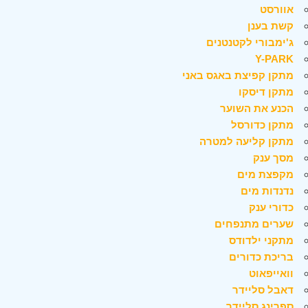
אוורסט
קשת בענן
ג'ימבורי לקטנטנים
Y-PARK
מתקן קפיצת באגס באני
מתקן דיסקו
הכנע את השוער
מתקן כדורסל
מתקן קליעה למטרה
מסך ענק
מקפצת מים
נדנדות מים
כדורי ענק
שערים מתנפחים
מתקני ילדודס
בריכת כדורים
וואייפאוט
דאבל סליידר
ספרינג סליידר