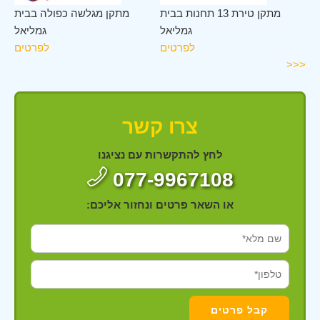
אל
מתקן טירת 13 תחנות בבית
מתקן מגלשה כפולה בבית
ים
גמליאל
גמליאל
לפרטים
לפרטים
<<<
צרו קשר
לחץ להתקשרות עם נציגנו
077-9967108
או השאר פרטים ונחזור אליכם: