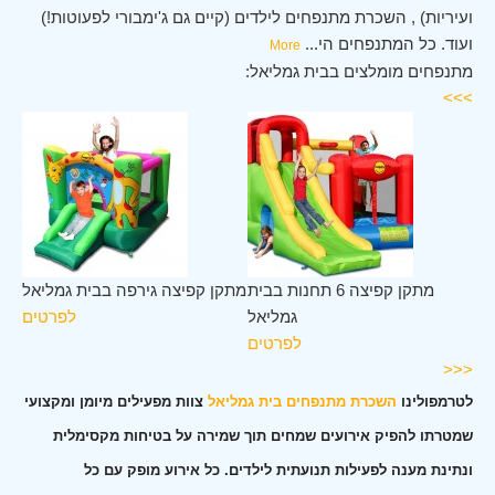
ועיריות) , השכרת מתנפחים לילדים (קיים גם ג'ימבורי לפעוטות!)
ועוד. כל המתנפחים הי
...
More
מתנפחים מומלצים בבית גמליאל:
>>>
ית
מתקן קפיצה 6 תחנות בבית
מתקן קפיצה גירפה בבית גמליאל
אל
גמליאל
לפרטים
ים
לפרטים
<<<
לטרמפולינו
השכרת מתנפחים בית גמליאל
צוות מפעילים מיומן ומקצועי
שמטרתו להפיק אירועים שמחים תוך שמירה על בטיחות מקסימלית
ונתינת מענה לפעילות תנועתית לילדים. כל אירוע מופק עם כל