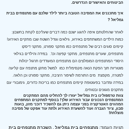
הביטוחים והאישורים הנדרשים.
איך מתכננים את המסיבה הטובה ביותר לילד שלכם עם מתנפחים בבית
גמליאל ?
לאחר שהחלטתם איפה לחגוג ישנם כמה דברים שעליכם לקחת בחשבון:
כמות הילדים המשתתפים באירוע, גילאים וגודל השטח שבו מתקיים האירוע!
קיימים סוגים רבים של מתנפחים כמו מתקני ספורט, מתקני דיסקו
מתנפחים, שערים מתנפחים, מתקני קפיצה וכו'.
במידה והילדים בגילאי
היסודי המתנפחים המומלצים הם מתנפחים המעודדים תרגול יכולות
מוטוריות תוך הפקת הנאה מקסימלית כמו למשל מתקן מתנפח עם קליעה
למטרה, מקפצת מים התורמת לשיפור היציבה, מתקני ספורט וכן הלאה.
במידה ומדובר בפעוטופת קיימים מתנפחים כמו בריכות כדורים, גימובורי עם
מתקנים מגוונים ובטוחים.
צוות טרמפולינו בית גמליאל יעזרו לך להחליט מהם המתקנים
המתנפחים הנכונים עבור האירוע שלך! בנוסף למתקנים המתפחים
המהווים האטרקציה בפני עצמה ניתן גם להשכיר דוכני מזון, בועות
סבון, ציוד הגברה ועוד להשערת האירוע ולתת עוד אפקט של מסיבה
מוצלחת!
תגיות העמוד:
מתנפחים בית גמליאל
,
השכרת מתנפחים בית