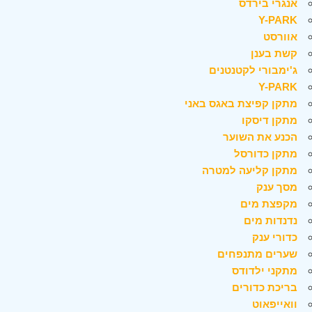
אנגרי בירדס
Y-PARK
אוורסט
קשת בענן
ג'ימבורי לקטנטנים
Y-PARK
מתקן קפיצת באגס באני
מתקן דיסקו
הכנע את השוער
מתקן כדורסל
מתקן קליעה למטרה
מסך ענק
מקפצת מים
נדנדות מים
כדורי ענק
שערים מתנפחים
מתקני ילדודס
בריכת כדורים
וואייפאוט