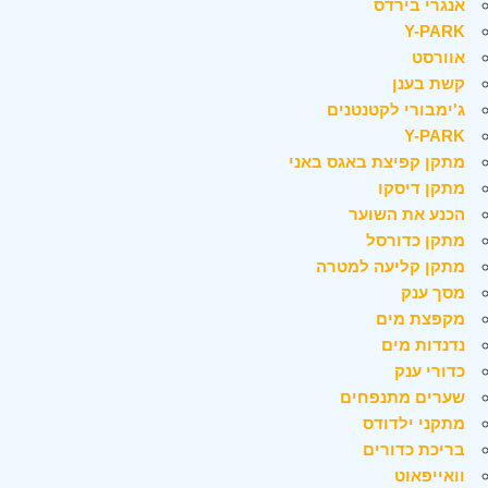
אנגרי בירדס
Y-PARK
אוורסט
קשת בענן
ג'ימבורי לקטנטנים
Y-PARK
מתקן קפיצת באגס באני
מתקן דיסקו
הכנע את השוער
מתקן כדורסל
מתקן קליעה למטרה
מסך ענק
מקפצת מים
נדנדות מים
כדורי ענק
שערים מתנפחים
מתקני ילדודס
בריכת כדורים
וואייפאוט