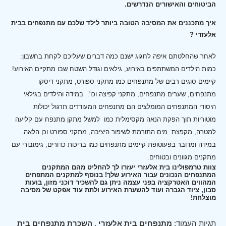
הביטוחים והאישורים הנדרשים.
איך מתכננים את המסיבה הטובה ביותר לילד שלכם עם מתנפחים בבית
אלעזרי ?
לאחר שהחלטתם איפה לחגוג ישנם כמה דברים שעליכם לקחת בחשבון:
כמות הילדים המשתתפים באירוע, גילאים וגודל השטח שבו מתקיים האירוע!
קיימים סוגים רבים של מתנפחים כמו מתקני ספורט, מתקני דיסקו
מתנפחים, שערים מתנפחים, מתקני קפיצה וכו'.
במידה והילדים בגילאי
היסודי המתנפחים המומלצים הם מתנפחים המעודדים תרגול יכולות
מוטוריות תוך הפקת הנאה מקסימלית כמו למשל מתקן מתנפח עם קליעה
למטרה, מקפצת מים התורמת לשיפור היציבה, מתקני ספורט וכן הלאה.
במידה ומדובר בפעוטופת קיימים מתנפחים כמו בריכות כדורים, גימובורי עם
מתקנים מגוונים ובטוחים.
צוות טרמפולינו בית אלעזרי יעזרו לך להחליט מהם המתקנים
המתנפחים הנכונים עבור האירוע שלך! בנוסף למתקנים המתפחים
המהווים האטרקציה בפני עצמה ניתן גם להשכיר דוכני מזון, בועות
סבון, ציוד הגברה ועוד להשערת האירוע ולתת עוד אפקט של מסיבה
מוצלחת!
תגיות העמוד:
מתנפחים בית אלעזרי
,
השכרת מתנפחים בית