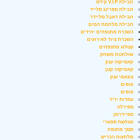
חבילת V.I.P קידס
חבילת ספרינג סלייד
חבילת דאבל סליידר
חבילת מלחמת המים
השכרת מתנפחים יחידים
השכרת ציוד לאירועים
קטלוג מתנפחים
שולחנות משחק
קאמיקזה ענק
קאמיקזה קטן
צונאמי ענק
פופים
פופים
עמדות יריד
ספירלה
ספיידרמן
מגלשת ספארי
מסך מתנפח
מלתעות הכריש