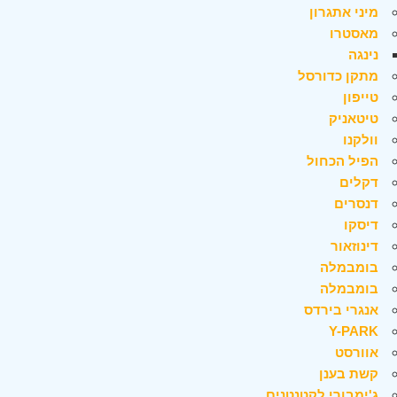
מיני אתגרון
מאסטרו
נינגה
מתקן כדורסל
טייפון
טיטאניק
וולקנו
הפיל הכחול
דקלים
דנסרים
דיסקו
דינוזאור
בומבמלה
בומבמלה
אנגרי בירדס
Y-PARK
אוורסט
קשת בענן
ג'ימבורי לקטנטנים