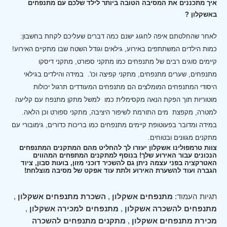
איך מתכננים את המסיבה הטובה ביותר לילד שלכם עם מתנפחים
באשקלון ?
לאחר שהחלטתם איפה לחגוג ישנם כמה דברים שעליכם לקחת בחשבון:
כמות הילדים המשתתפים באירוע, גילאים וגודל השטח שבו מתקיים האירוע!
קיימים סוגים רבים של מתנפחים כמו מתקני ספורט, מתקני דיסקו
מתנפחים, שערים מתנפחים, מתקני קפיצה וכו'.
במידה והילדים בגילאי
היסודי המתנפחים המומלצים הם מתנפחים המעודדים תרגול יכולות
מוטוריות תוך הפקת הנאה מקסימלית כמו למשל מתקן מתנפח עם קליעה
למטרה, מקפצת מים התורמת לשיפור היציבה, מתקני ספורט וכן הלאה.
במידה ומדובר בפעוטופת קיימים מתנפחים כמו בריכות כדורים, גימובורי עם
מתקנים מגוונים ובטוחים.
צוות טרמפולינו אשקלון יעזרו לך להחליט מהם המתקנים המתנפחים
הנכונים עבור האירוע שלך! בנוסף למתקנים המתפחים המהווים
האטרקציה בפני עצמה ניתן גם להשכיר דוכני מזון, בועות סבון, ציוד
הגברה ועוד להשערת האירוע ולתת עוד אפקט של מסיבה מוצלחת!
תגיות העמוד:
מתנפחים אשקלון
,
השכרת מתנפחים אשקלון
,
מתנפחים להשכרה אשקלון
,
מתנפחים למכירה אשקלון
,
מכירת מתנפחים אשקלון
,
מתקנים מתנפחים להשכרה