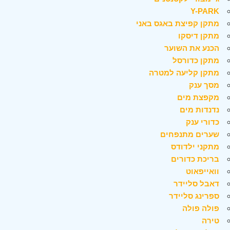
Y-PARK
מתקן קפיצת באגס באני
מתקן דיסקו
הכנע את השוער
מתקן כדורסל
מתקן קליעה למטרה
מסך ענק
מקפצת מים
נדנדות מים
כדורי ענק
שערים מתנפחים
מתקני ילדודס
בריכת כדורים
וואייפאוט
דאבל סליידר
ספרינג סליידר
פולה פולה
טירה