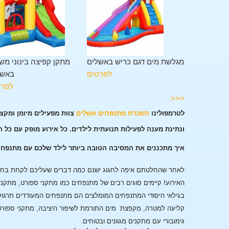
מתקן משולב 11 פעילויות
מגלשת מים דגם כריש באשלים
מתקן קפיצה בינוני מש
באשלים
לפרטים
באשל
לפרטים
לפרט
<<<
לטרמפולינו
השכרת מתנפחים אשלים
צוות מפעילים מיומן ומקצ
ונתינת מענה לפעילות תנועתית לילדים. כל אירוע מופק עם כל 
איך מתכננים את המסיבה הטובה ביותר לילד שלכם עם מתנפח
לאחר שהחלטתם איפה לחגוג ישנם כמה דברים שעליכם לקחת בחשבו
האירוע!
קיימים סוגים רבים של מתנפחים כמו מתקני ספורט, מתקני
בגילאי היסודי המתנפחים המומלצים הם מתנפחים המעודדים תרגול
קליעה למטרה, מקפצת מים התורמת לשיפור היציבה, מתקני ספורט
גימובורי עם מתקנים מגוונים ובטוחים.