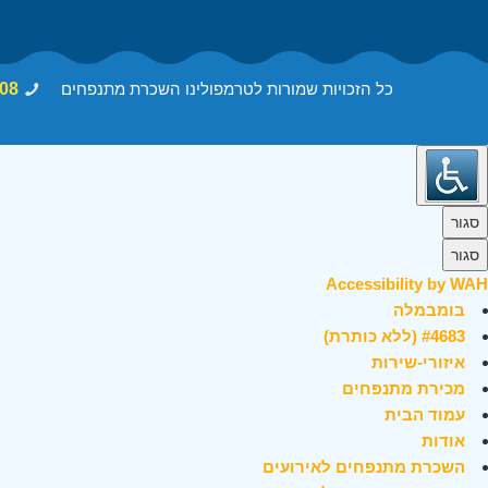
כל הזכויות שמורות לטרמפולינו השכרת מתנפחים
08
סגור
סגור
Accessibility by WAH
בומבמלה
#4683 (ללא כותרת)
איזורי-שירות
מכירת מתנפחים
עמוד הבית
אודות
השכרת מתנפחים לאירועים