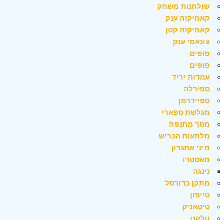
שולחנות משחק
קאמיקזה ענק
קאמיקזה קטן
צונאמי ענק
פופים
פופים
עמדות יריד
ספירלה
ספיידרמן
מגלשת ספארי
מסך מתנפח
מלתעות הכריש
מיני אתגרון
מאסטרו
נינגה
מתקן כדורסל
טייפון
טיטאניק
וולקנו