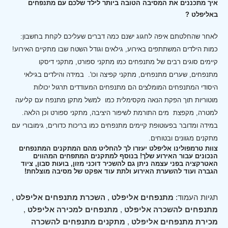
איך מתכננים את המסיבה הטובה ביותר לילד שלכם עם מתנפחים
באליפלט ?
לאחר שהחלטתם איפה לחגוג ישנם כמה דברים שעליכם לקחת בחשבון:
כמות הילדים המשתתפים באירוע, גילאים וגודל השטח שבו מתקיים האירוע!
קיימים סוגים רבים של מתנפחים כמו מתקני ספורט, מתקני דיסקו
מתנפחים, שערים מתנפחים, מתקני קפיצה וכו'.
במידה והילדים בגילאי
היסודי המתנפחים המומלצים הם מתנפחים המעודדים תרגול יכולות
מוטוריות תוך הפקת הנאה מקסימלית כמו למשל מתקן מתנפח עם קליעה
למטרה, מקפצת מים התורמת לשיפור היציבה, מתקני ספורט וכן הלאה.
במידה ומדובר בפעוטופת קיימים מתנפחים כמו בריכות כדורים, גימובורי עם
מתקנים מגוונים ובטוחים.
צוות טרמפולינו אליפלט יעזרו לך להחליט מהם המתקנים המתנפחים
הנכונים עבור האירוע שלך! בנוסף למתקנים המתפחים המהווים
האטרקציה בפני עצמה ניתן גם להשכיר דוכני מזון, בועות סבון, ציוד
הגברה ועוד להשערת האירוע ולתת עוד אפקט של מסיבה מוצלחת!
תגיות העמוד:
מתנפחים אליפלט
,
השכרת מתנפחים אליפלט
,
מתנפחים להשכרה אליפלט
,
מתנפחים למכירה אליפלט
,
מכירת מתנפחים אליפלט
,
מתקנים מתנפחים להשכרה