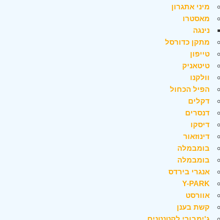
מיני אתגרון
מאסטרו
נינגה
מתקן כדורסל
טייפון
טיטאניק
וולקנו
הפיל הכחול
דקלים
דנסרים
דיסקו
דינוזאור
בומבמלה
בומבמלה
אנגרי בירדס
Y-PARK
אוורסט
קשת בענן
ג'ימבורי לקטנטנים