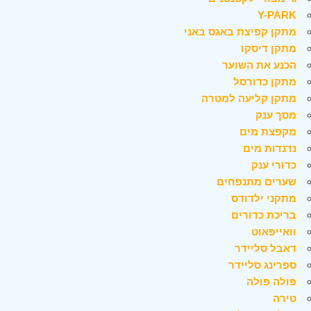
Y-PARK
מתקן קפיצת באגס באני
מתקן דיסקו
הכנע את השוער
מתקן כדורסל
מתקן קליעה למטרה
מסך ענק
מקפצת מים
נדנדות מים
כדורי ענק
שערים מתנפחים
מתקני ילדודס
בריכת כדורים
וואייפאוט
דאבל סליידר
ספרינג סליידר
פולה פולה
טירה