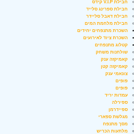
חבילת V.I.P קידס
חבילת ספרינג סלייד
חבילת דאבל סליידר
חבילת מלחמת המים
השכרת מתנפחים יחידים
השכרת ציוד לאירועים
קטלוג מתנפחים
שולחנות משחק
קאמיקזה ענק
קאמיקזה קטן
צונאמי ענק
פופים
פופים
עמדות יריד
ספירלה
ספיידרמן
מגלשת ספארי
מסך מתנפח
מלתעות הכריש