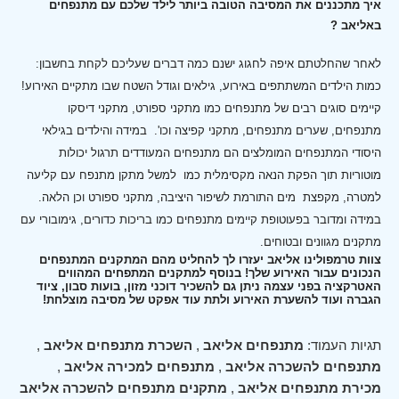
איך מתכננים את המסיבה הטובה ביותר לילד שלכם עם מתנפחים
באליאב ?
לאחר שהחלטתם איפה לחגוג ישנם כמה דברים שעליכם לקחת בחשבון:
כמות הילדים המשתתפים באירוע, גילאים וגודל השטח שבו מתקיים האירוע!
קיימים סוגים רבים של מתנפחים כמו מתקני ספורט, מתקני דיסקו
מתנפחים, שערים מתנפחים, מתקני קפיצה וכו'.
במידה והילדים בגילאי
היסודי המתנפחים המומלצים הם מתנפחים המעודדים תרגול יכולות
מוטוריות תוך הפקת הנאה מקסימלית כמו למשל מתקן מתנפח עם קליעה
למטרה, מקפצת מים התורמת לשיפור היציבה, מתקני ספורט וכן הלאה.
במידה ומדובר בפעוטופת קיימים מתנפחים כמו בריכות כדורים, גימובורי עם
מתקנים מגוונים ובטוחים.
צוות טרמפולינו אליאב יעזרו לך להחליט מהם המתקנים המתנפחים
הנכונים עבור האירוע שלך! בנוסף למתקנים המתפחים המהווים
האטרקציה בפני עצמה ניתן גם להשכיר דוכני מזון, בועות סבון, ציוד
הגברה ועוד להשערת האירוע ולתת עוד אפקט של מסיבה מוצלחת!
תגיות העמוד:
מתנפחים אליאב
,
השכרת מתנפחים אליאב
,
מתנפחים להשכרה אליאב
,
מתנפחים למכירה אליאב
,
מכירת מתנפחים אליאב
,
מתקנים מתנפחים להשכרה אליאב