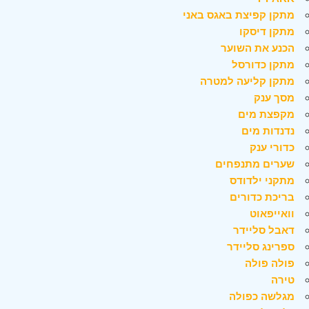
מתקן קפיצת באגס באני
מתקן דיסקו
הכנע את השוער
מתקן כדורסל
מתקן קליעה למטרה
מסך ענק
מקפצת מים
נדנדות מים
כדורי ענק
שערים מתנפחים
מתקני ילדודס
בריכת כדורים
וואייפאוט
דאבל סליידר
ספרינג סליידר
פולה פולה
טירה
מגלשה כפולה