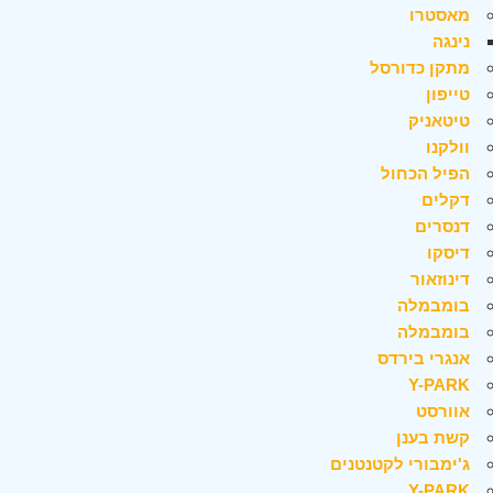
מאסטרו
נינגה
מתקן כדורסל
טייפון
טיטאניק
וולקנו
הפיל הכחול
דקלים
דנסרים
דיסקו
דינוזאור
בומבמלה
בומבמלה
אנגרי בירדס
Y-PARK
אוורסט
קשת בענן
ג'ימבורי לקטנטנים
Y-PARK