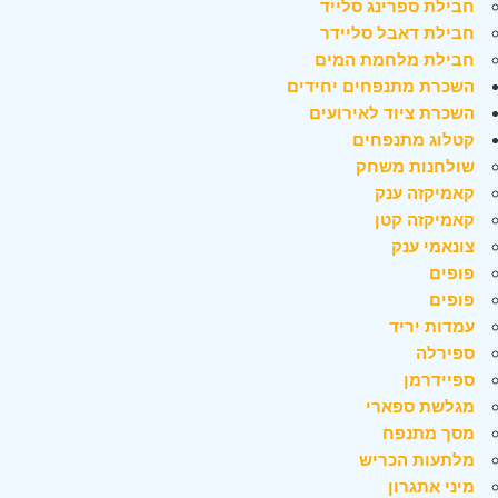
חבילת ספרינג סלייד
חבילת דאבל סליידר
חבילת מלחמת המים
השכרת מתנפחים יחידים
השכרת ציוד לאירועים
קטלוג מתנפחים
שולחנות משחק
קאמיקזה ענק
קאמיקזה קטן
צונאמי ענק
פופים
פופים
עמדות יריד
ספירלה
ספיידרמן
מגלשת ספארי
מסך מתנפח
מלתעות הכריש
מיני אתגרון