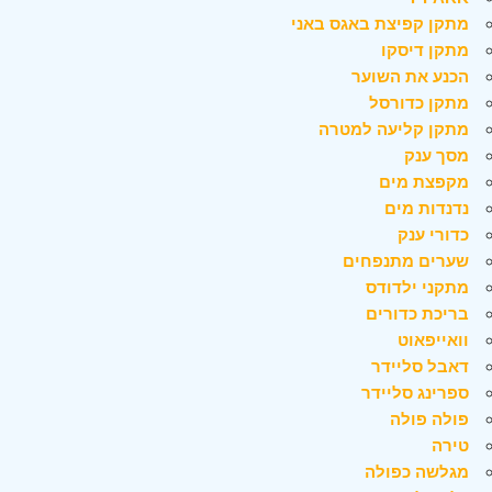
מתקן קפיצת באגס באני
מתקן דיסקו
הכנע את השוער
מתקן כדורסל
מתקן קליעה למטרה
מסך ענק
מקפצת מים
נדנדות מים
כדורי ענק
שערים מתנפחים
מתקני ילדודס
בריכת כדורים
וואייפאוט
דאבל סליידר
ספרינג סליידר
פולה פולה
טירה
מגלשה כפולה