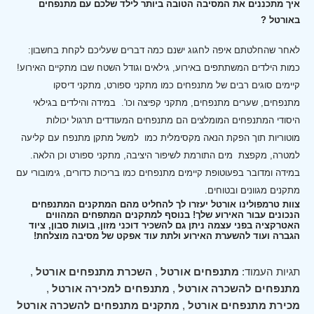
איך מתכננים את המסיבה הטובה ביותר לילד שלכם עם מתנפחים
באורטל ?
לאחר שהחלטתם איפה לחגוג ישנם כמה דברים שעליכם לקחת בחשבון:
כמות הילדים המשתתפים באירוע, גילאים וגודל השטח שבו מתקיים האירוע!
קיימים סוגים רבים של מתנפחים כמו מתקני ספורט, מתקני דיסקו
מתנפחים, שערים מתנפחים, מתקני קפיצה וכו'.
במידה והילדים בגילאי
היסודי המתנפחים המומלצים הם מתנפחים המעודדים תרגול יכולות
מוטוריות תוך הפקת הנאה מקסימלית כמו למשל מתקן מתנפח עם קליעה
למטרה, מקפצת מים התורמת לשיפור היציבה, מתקני ספורט וכן הלאה.
במידה ומדובר בפעוטופת קיימים מתנפחים כמו בריכות כדורים, גימובורי עם
מתקנים מגוונים ובטוחים.
צוות טרמפולינו אורטל יעזרו לך להחליט מהם המתקנים המתנפחים
הנכונים עבור האירוע שלך! בנוסף למתקנים המתפחים המהווים
האטרקציה בפני עצמה ניתן גם להשכיר דוכני מזון, בועות סבון, ציוד
הגברה ועוד להשערת האירוע ולתת עוד אפקט של מסיבה מוצלחת!
תגיות העמוד:
מתנפחים אורטל
,
השכרת מתנפחים אורטל
,
מתנפחים להשכרה אורטל
,
מתנפחים למכירה אורטל
,
מכירת מתנפחים אורטל
,
מתקנים מתנפחים להשכרה אורטל