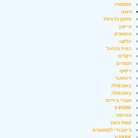
מאסטרו
נינגה
מתקן כדורסל
טייפון
טיטאניק
וולקנו
הפיל הכחול
דקלים
דנסרים
דיסקו
דינוזאור
בומבמלה
בומבמלה
אנגרי בירדס
Y-PARK
אוורסט
קשת בענן
ג'ימבורי לקטנטנים
Y-PARK