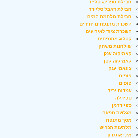
חבילת ספרינג סלייד
חבילת דאבל סליידר
חבילת מלחמת המים
השכרת מתנפחים יחידים
השכרת ציוד לאירועים
קטלוג מתנפחים
שולחנות משחק
קאמיקזה ענק
קאמיקזה קטן
צונאמי ענק
פופים
פופים
עמדות יריד
ספירלה
ספיידרמן
מגלשת ספארי
מסך מתנפח
מלתעות הכריש
מיני אתגרון