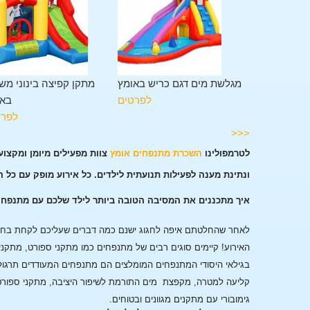
מתקן משולב 11 פעילויות
מגלשת מים דגם כריש באומץ
מתקן קפיצה בינוני מש
באומץ
לפרטים
באו
לפרטים
לפרט
<<<
לטרמפולינו
השכרת מתנפחים אומץ
צוות מפעילים מיומן ומקצו
ונתינת מענה לפעילות תנועתית לילדים. כל אירוע מופק עם כל 
איך מתכננים את המסיבה הטובה ביותר לילד שלכם עם מתנפחי
לאחר שהחלטתם איפה לחגוג ישנם כמה דברים שעליכם לקחת בחשבו
האירוע!
קיימים סוגים רבים של מתנפחים כמו מתקני ספורט, מתקני
בגילאי היסודי המתנפחים המומלצים הם מתנפחים המעודדים תרגול
קליעה למטרה, מקפצת מים התורמת לשיפור היציבה, מתקני ספורט
גימובורי עם מתקנים מגוונים ובטוחים.