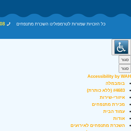
כל הזכויות שמורות לטרמפולינו השכרת מתנפחים
08
סגור
סגור
Accessibility by WAH
בומבמלה
#4683 (ללא כותרת)
איזורי-שירות
מכירת מתנפחים
עמוד הבית
אודות
השכרת מתנפחים לאירועים