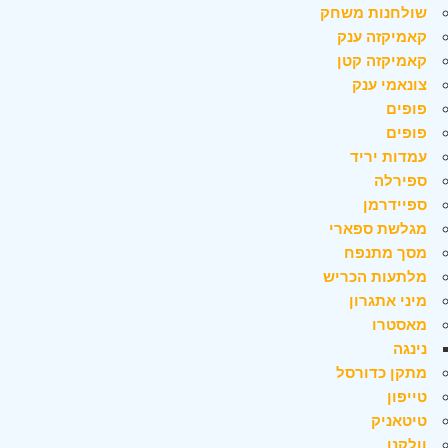
שולחנות משחק
קאמיקזה ענק
קאמיקזה קטן
צונאמי ענק
פופים
פופים
עמדות יריד
ספירלה
ספיידרמן
מגלשת ספארי
מסך מתנפח
מלתעות הכריש
מיני אתגרון
מאסטרו
נינגה
מתקן כדורסל
טייפון
טיטאניק
וולקנו