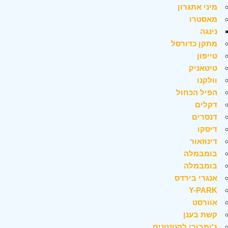
מיני אתגרון
מאסטרו
נינגה
מתקן כדורסל
טייפון
טיטאניק
וולקנו
הפיל הכחול
דקלים
דנסרים
דיסקו
דינוזאור
בומבמלה
בומבמלה
אנגרי בירדס
Y-PARK
אוורסט
קשת בענן
ג'ימבורי לקטנטנים