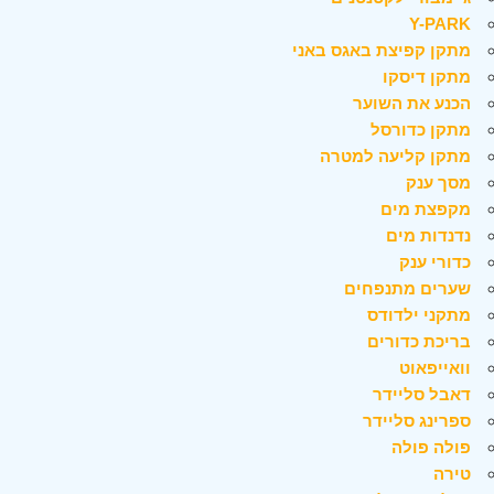
Y-PARK
מתקן קפיצת באגס באני
מתקן דיסקו
הכנע את השוער
מתקן כדורסל
מתקן קליעה למטרה
מסך ענק
מקפצת מים
נדנדות מים
כדורי ענק
שערים מתנפחים
מתקני ילדודס
בריכת כדורים
וואייפאוט
דאבל סליידר
ספרינג סליידר
פולה פולה
טירה