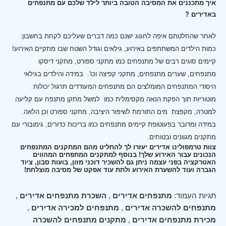
איך מתכננים את המסיבה הטובה ביותר לילד שלכם עם מתנפחים
באדירים ?
לאחר שהחלטתם איפה לחגוג ישנם כמה דברים שעליכם לקחת בחשבון:
כמות הילדים המשתתפים באירוע, גילאים וגודל השטח שבו מתקיים האירוע!
קיימים סוגים רבים של מתנפחים כמו מתקני ספורט, מתקני דיסקו
מתנפחים, שערים מתנפחים, מתקני קפיצה וכו'.
במידה והילדים בגילאי
היסודי המתנפחים המומלצים הם מתנפחים המעודדים תרגול יכולות
מוטוריות תוך הפקת הנאה מקסימלית כמו למשל מתקן מתנפח עם קליעה
למטרה, מקפצת מים התורמת לשיפור היציבה, מתקני ספורט וכן הלאה.
במידה ומדובר בפעוטופת קיימים מתנפחים כמו בריכות כדורים, גימובורי עם
מתקנים מגוונים ובטוחים.
צוות טרמפולינו אדירים יעזרו לך להחליט מהם המתקנים המתנפחים
הנכונים עבור האירוע שלך! בנוסף למתקנים המתפחים המהווים
האטרקציה בפני עצמה ניתן גם להשכיר דוכני מזון, בועות סבון, ציוד
הגברה ועוד להשערת האירוע ולתת עוד אפקט של מסיבה מוצלחת!
תגיות העמוד:
מתנפחים אדירים
,
השכרת מתנפחים אדירים
,
מתנפחים להשכרה אדירים
,
מתנפחים למכירה אדירים
,
מכירת מתנפחים אדירים
,
מתקנים מתנפחים להשכרה