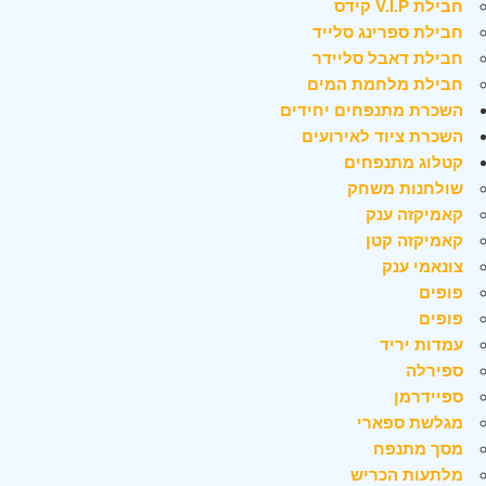
חבילת V.I.P קידס
חבילת ספרינג סלייד
חבילת דאבל סליידר
חבילת מלחמת המים
השכרת מתנפחים יחידים
השכרת ציוד לאירועים
קטלוג מתנפחים
שולחנות משחק
קאמיקזה ענק
קאמיקזה קטן
צונאמי ענק
פופים
פופים
עמדות יריד
ספירלה
ספיידרמן
מגלשת ספארי
מסך מתנפח
מלתעות הכריש