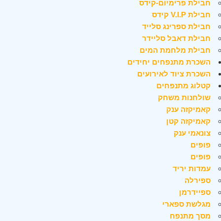
חבילת פרימיום-קידס
חבילת V.I.P קידס
חבילת ספרינג סלייד
חבילת דאבל סליידר
חבילת מלחמת המים
השכרת מתנפחים יחידים
השכרת ציוד לאירועים
קטלוג מתנפחים
שולחנות משחק
קאמיקזה ענק
קאמיקזה קטן
צונאמי ענק
פופים
פופים
עמדות יריד
ספירלה
ספיידרמן
מגלשת ספארי
מסך מתנפח