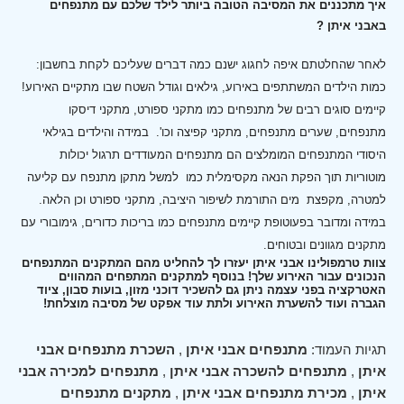
איך מתכננים את המסיבה הטובה ביותר לילד שלכם עם מתנפחים
באבני איתן ?
לאחר שהחלטתם איפה לחגוג ישנם כמה דברים שעליכם לקחת בחשבון:
כמות הילדים המשתתפים באירוע, גילאים וגודל השטח שבו מתקיים האירוע!
קיימים סוגים רבים של מתנפחים כמו מתקני ספורט, מתקני דיסקו
מתנפחים, שערים מתנפחים, מתקני קפיצה וכו'.
במידה והילדים בגילאי
היסודי המתנפחים המומלצים הם מתנפחים המעודדים תרגול יכולות
מוטוריות תוך הפקת הנאה מקסימלית כמו למשל מתקן מתנפח עם קליעה
למטרה, מקפצת מים התורמת לשיפור היציבה, מתקני ספורט וכן הלאה.
במידה ומדובר בפעוטופת קיימים מתנפחים כמו בריכות כדורים, גימובורי עם
מתקנים מגוונים ובטוחים.
צוות טרמפולינו אבני איתן יעזרו לך להחליט מהם המתקנים המתנפחים
הנכונים עבור האירוע שלך! בנוסף למתקנים המתפחים המהווים
האטרקציה בפני עצמה ניתן גם להשכיר דוכני מזון, בועות סבון, ציוד
הגברה ועוד להשערת האירוע ולתת עוד אפקט של מסיבה מוצלחת!
תגיות העמוד:
מתנפחים אבני איתן
,
השכרת מתנפחים אבני
איתן
,
מתנפחים להשכרה אבני איתן
,
מתנפחים למכירה אבני
איתן
,
מכירת מתנפחים אבני איתן
,
מתקנים מתנפחים