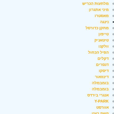
מלתעות הכריש
מיני אתגרון
מאסטרו
נינגה
מתקן כדורסל
טייפון
טיטאניק
וולקנו
הפיל הכחול
דקלים
דנסרים
דיסקו
דינוזאור
בומבמלה
בומבמלה
אנגרי בירדס
Y-PARK
אוורסט
קשת בענן