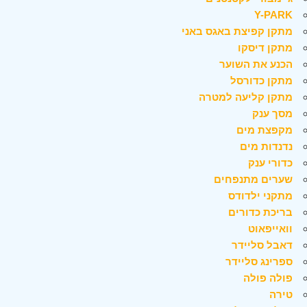
Y-PARK
מתקן קפיצת באגס באני
מתקן דיסקו
הכנע את השוער
מתקן כדורסל
מתקן קליעה למטרה
מסך ענק
מקפצת מים
נדנדות מים
כדורי ענק
שערים מתנפחים
מתקני ילדודס
בריכת כדורים
וואייפאוט
דאבל סליידר
ספרינג סליידר
פולה פולה
טירה