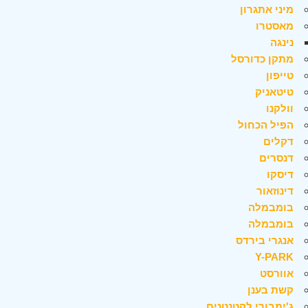
מיני אתגרון
מאסטרו
נינגה
מתקן כדורסל
טייפון
טיטאניק
וולקנו
הפיל הכחול
דקלים
דנסרים
דיסקו
דינוזאור
בומבמלה
בומבמלה
אנגרי בירדס
Y-PARK
אוורסט
קשת בענן
ג'ימבורי לקטנטנים