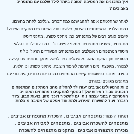
איך מתכננים את המסיבה הטובה ביותר לילד שלכם עם מתנפחים
באביבים ?
לאחר שהחלטתם איפה לחגוג ישנם כמה דברים שעליכם לקחת בחשבון:
כמות הילדים המשתתפים באירוע, גילאים וגודל השטח שבו מתקיים האירוע!
קיימים סוגים רבים של מתנפחים כמו מתקני ספורט, מתקני דיסקו
מתנפחים, שערים מתנפחים, מתקני קפיצה וכו'.
במידה והילדים בגילאי
היסודי המתנפחים המומלצים הם מתנפחים המעודדים תרגול יכולות
מוטוריות תוך הפקת הנאה מקסימלית כמו למשל מתקן מתנפח עם קליעה
למטרה, מקפצת מים התורמת לשיפור היציבה, מתקני ספורט וכן הלאה.
במידה ומדובר בפעוטופת קיימים מתנפחים כמו בריכות כדורים, גימובורי עם
מתקנים מגוונים ובטוחים.
צוות טרמפולינו אביבים יעזרו לך להחליט מהם המתקנים המתנפחים
הנכונים עבור האירוע שלך! בנוסף למתקנים המתפחים המהווים
האטרקציה בפני עצמה ניתן גם להשכיר דוכני מזון, בועות סבון, ציוד
הגברה ועוד להשערת האירוע ולתת עוד אפקט של מסיבה מוצלחת!
תגיות העמוד:
מתנפחים אביבים
,
השכרת מתנפחים אביבים
,
מתנפחים להשכרה אביבים
,
מתנפחים למכירה אביבים
,
מכירת מתנפחים אביבים
,
מתקנים מתנפחים להשכרה