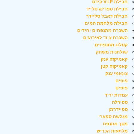
חבילת V.I.P קידס
חבילת ספרינג סלייד
חבילת דאבל סליידר
חבילת מלחמת המים
השכרת מתנפחים יחידים
השכרת ציוד לאירועים
קטלוג מתנפחים
שולחנות משחק
קאמיקזה ענק
קאמיקזה קטן
צונאמי ענק
פופים
פופים
עמדות יריד
ספירלה
ספיידרמן
מגלשת ספארי
מסך מתנפח
מלתעות הכריש